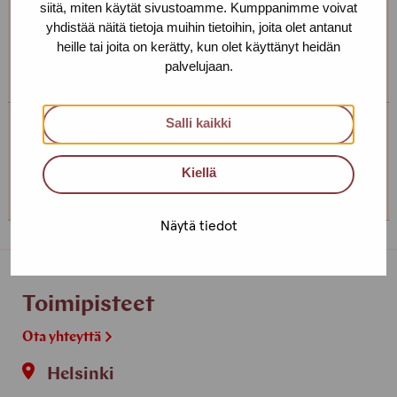
siitä, miten käytät sivustoamme. Kumppanimme voivat
Jos et pääse drop in-aikana käymään, soita tai laita
yhdistää näitä tietoja muihin tietoihin, joita olet antanut
viestiä niin sovitaan sinulle sopiva aika! Voimme tavata
heille tai joita on kerätty, kun olet käyttänyt heidän
myös muualla kuin toimistollamme.
palvelujaan.
Salli kaikki
Turun toimipiste
Kiellä
+358 (0)44 493 8989
Näytä tiedot
Toimipisteet
Ota yhteyttä
Helsinki