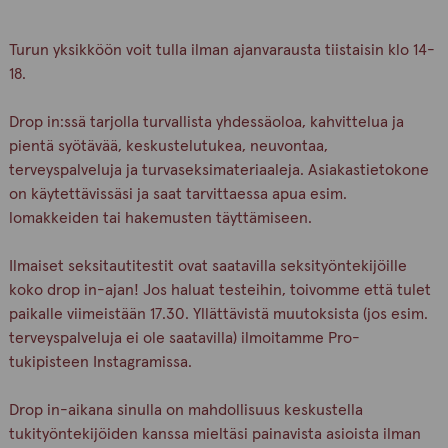
Turun yksikköön voit tulla ilman ajanvarausta tiistaisin klo 14-
18.
Drop in:ssä tarjolla turvallista yhdessäoloa, kahvittelua ja
pientä syötävää, keskustelutukea, neuvontaa,
terveyspalveluja ja turvaseksimateriaaleja. Asiakastietokone
on käytettävissäsi ja saat tarvittaessa apua esim.
lomakkeiden tai hakemusten täyttämiseen.
Ilmaiset seksitautitestit ovat saatavilla seksityöntekijöille
koko drop in-ajan! Jos haluat testeihin, toivomme että tulet
paikalle viimeistään 17.30. Yllättävistä muutoksista (jos esim.
terveyspalveluja ei ole saatavilla) ilmoitamme Pro-
tukipisteen Instagramissa.
Drop in-aikana sinulla on mahdollisuus keskustella
tukityöntekijöiden kanssa mieltäsi painavista asioista ilman