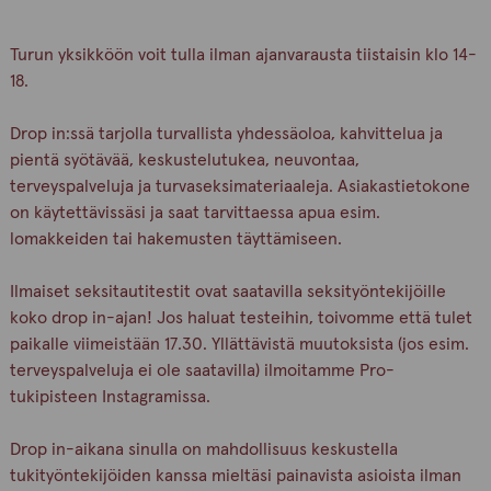
Turun yksikköön voit tulla ilman ajanvarausta tiistaisin klo 14-
18.
Drop in:ssä tarjolla turvallista yhdessäoloa, kahvittelua ja
pientä syötävää, keskustelutukea, neuvontaa,
terveyspalveluja ja turvaseksimateriaaleja. Asiakastietokone
on käytettävissäsi ja saat tarvittaessa apua esim.
lomakkeiden tai hakemusten täyttämiseen.
Ilmaiset seksitautitestit ovat saatavilla seksityöntekijöille
koko drop in-ajan! Jos haluat testeihin, toivomme että tulet
paikalle viimeistään 17.30. Yllättävistä muutoksista (jos esim.
terveyspalveluja ei ole saatavilla) ilmoitamme Pro-
tukipisteen Instagramissa.
Drop in-aikana sinulla on mahdollisuus keskustella
tukityöntekijöiden kanssa mieltäsi painavista asioista ilman