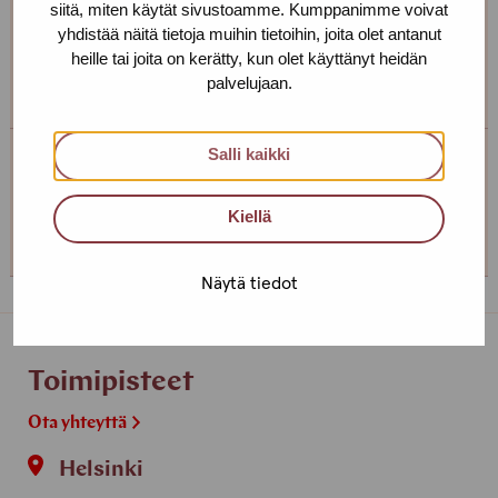
siitä, miten käytät sivustoamme. Kumppanimme voivat
Jos et pääse drop in-aikana käymään, soita tai laita
yhdistää näitä tietoja muihin tietoihin, joita olet antanut
viestiä niin sovitaan sinulle sopiva aika! Voimme tavata
heille tai joita on kerätty, kun olet käyttänyt heidän
myös muualla kuin toimistollamme.
palvelujaan.
Salli kaikki
Turun toimipiste
Kiellä
+358 (0)44 493 8989
Näytä tiedot
Toimipisteet
Ota yhteyttä
Helsinki