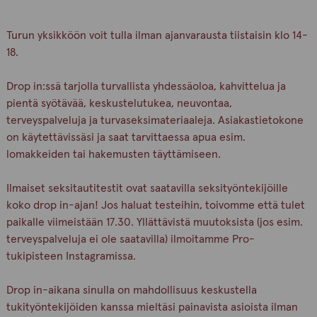
Turun yksikköön voit tulla ilman ajanvarausta tiistaisin klo 14-
18.
Drop in:ssä tarjolla turvallista yhdessäoloa, kahvittelua ja
pientä syötävää, keskustelutukea, neuvontaa,
terveyspalveluja ja turvaseksimateriaaleja. Asiakastietokone
on käytettävissäsi ja saat tarvittaessa apua esim.
lomakkeiden tai hakemusten täyttämiseen.
Ilmaiset seksitautitestit ovat saatavilla seksityöntekijöille
koko drop in-ajan! Jos haluat testeihin, toivomme että tulet
paikalle viimeistään 17.30. Yllättävistä muutoksista (jos esim.
terveyspalveluja ei ole saatavilla) ilmoitamme Pro-
tukipisteen Instagramissa.
Drop in-aikana sinulla on mahdollisuus keskustella
tukityöntekijöiden kanssa mieltäsi painavista asioista ilman