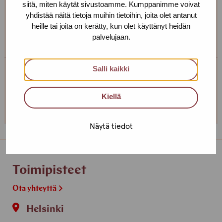
siitä, miten käytät sivustoamme. Kumppanimme voivat
Jos et pääse drop in-aikana käymään, soita tai laita
yhdistää näitä tietoja muihin tietoihin, joita olet antanut
viestiä niin sovitaan sinulle sopiva aika! Voimme tavata
heille tai joita on kerätty, kun olet käyttänyt heidän
myös muualla kuin toimistollamme.
palvelujaan.
Salli kaikki
Turun toimipiste
Kiellä
+358 (0)44 493 8989
Näytä tiedot
Toimipisteet
Ota yhteyttä
Helsinki