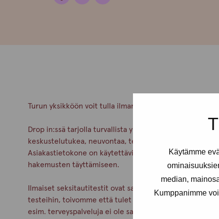
Turun yksikköön voit tulla ilman ajanvarausta tiistaisin kl
T
Drop in:ssä tarjolla turvallista yhdessäoloa, kahvittelua 
keskustelutukea, neuvontaa, terveyspalveluja ja turvase
Käytämme eväs
Asiakastietokone on käytettävissäsi ja saat tarvittaessa
hakemusten täyttämiseen.
ominaisuuksie
median, mainosal
Ilmaiset seksitautitestit ovat saatavilla seksityöntekijöi
Kumppanimme voivat 
testeihin, toivomme että tulet paikalle viimeistään 17.30
esim. terveyspalveluja ei ole saatavilla) ilmoitamme Pro