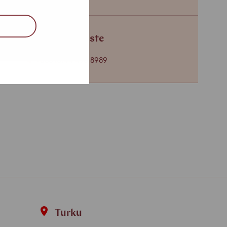
Turun toimipiste
+358 (0)44 493 8989
Turku