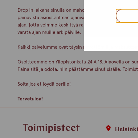
Drop in-aikana sinulla on mahdollisuus keskustella tuki
painavista asioista ilman ajanvarausta. Pidemmissä asi
ajan, jotta voimme keskittyä rauhassa juuri sinun asioihi
varata ajan muille arkipäiville.
Kaikki palvelumme ovat täysin nimettömiä ja maksuttom
Osoitteemme on Yliopistonkatu 24 A 18. Alaovella on su
Paina sitä ja odota, niin päästämme sinut sisälle. Toimi
Soita jos et löydä perille!
Tervetuloa!
Toimipisteet
Helsink