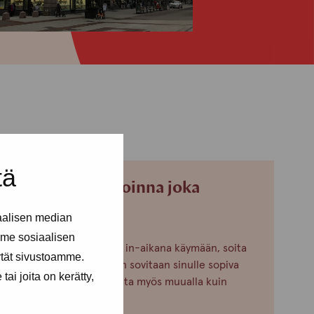
tä
Olemme avoinna joka
arkipäivä.
aalisen median
me sosiaalisen
Jos et pääse drop in-aikana käymään, soita
ytät sivustoamme.
tai laita viestiä niin sovitaan sinulle sopiva
ai joita on kerätty,
aika! Voimme tavata myös muualla kuin
toimistollamme.