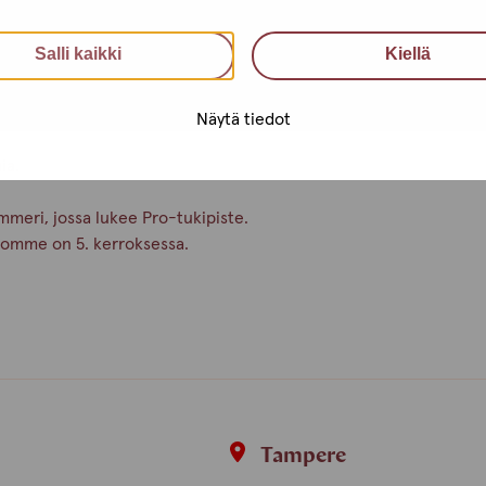
työntekijöiden kanssa mieltäsi
Salli kaikki
Kiellä
oissa suosittelemme varaamaan
si. Myös seksitautitesteihin voit
Näytä tiedot
ia.
mmeri, jossa lukee Pro-tukipiste.
stomme on 5. kerroksessa.
i
Tampere