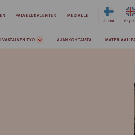
EEN
PALVELUKALENTERI
MEDIALLE
Valitse
Suomi
Valits
Engli
sivuston
sivust
kieleksi
kielek
 VASTAINEN TYÖ
AJANKOHTAISTA
MATERIAALIP
suomi
englan
!