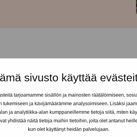
o 14-18.
ämä sivusto käyttää evästei
ja pientä syötävää,
ksimateriaaleja.
teitä tarjoamamme sisällön ja mainosten räätälöimiseen, sosi
 apua esim. lomakkeiden tai
n tukemiseen ja kävijämäärämme analysoimiseen. Lisäksi jaam
an ja analytiikka-alan kumppaneillemme tietoja siitä, miten kä
lle koko drop in-ajan! Jos haluat
yhdistää näitä tietoja muihin tietoihin, joita olet antanut heille t
. Yllättävistä muutoksista (jos
kun olet käyttänyt heidän palvelujaan.
-tukipisteen Instagramissa.