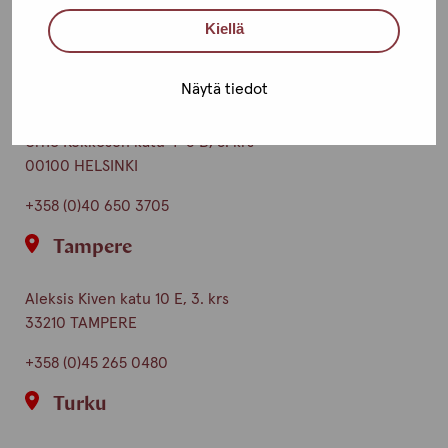
Toimipisteet
Kiellä
Ota yhteyttä
Näytä tiedot
Helsinki
Urho Kekkosen katu 4-6 B, 5. krs
00100 HELSINKI
+358 (0)40 650 3705
Tampere
Aleksis Kiven katu 10 E, 3. krs
33210 TAMPERE
+358 (0)45 265 0480
Turku