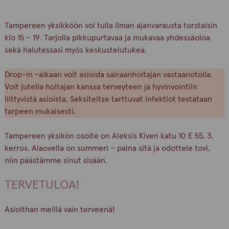
Tampereen yksikköön voi tulla ilman ajanvarausta torstaisin
klo 15 – 19. Tarjolla pikkupurtavaa ja mukavaa yhdessäoloa
sekä halutessasi myös keskustelutukea.
Drop-in -aikaan voit asioida sairaanhoitajan vastaanotolla.
Voit jutella hoitajan kanssa terveyteen ja hyvinvointiin
liittyvistä asioista. Seksiteitse tarttuvat infektiot testataan
tarpeen mukaisesti.
Tampereen yksikön osoite on Aleksis Kiven katu 10 E 55, 3.
kerros. Alaovella on summeri – paina sitä ja odottele tovi,
niin päästämme sinut sisään.
TERVETULOA!
Asioithan meillä vain terveenä!