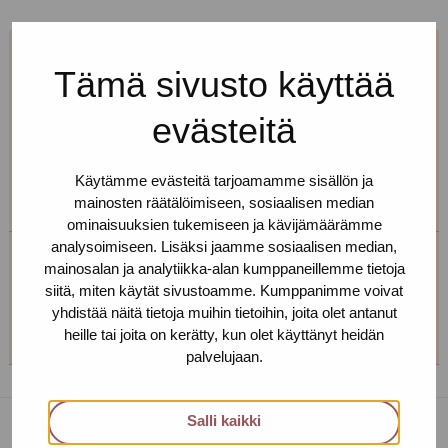
Etkö pääse asioimaan meillä
Tämä sivusto käyttää
torstaisin?
evästeitä
Ota yhteyttä, niin varataan sinulle sopiva aika. Muina
arkipäivinä tapaamiset ajanvarauksella.
Käytämme evästeitä tarjoamamme sisällön ja
mainosten räätälöimiseen, sosiaalisen median
ominaisuuksien tukemiseen ja kävijämäärämme
analysoimiseen. Lisäksi jaamme sosiaalisen median,
mainosalan ja analytiikka-alan kumppaneillemme tietoja
Tampereen toimipiste
siitä, miten käytät sivustoamme. Kumppanimme voivat
yhdistää näitä tietoja muihin tietoihin, joita olet antanut
+358 (0)45 265 0480
heille tai joita on kerätty, kun olet käyttänyt heidän
palvelujaan.
Salli kaikki