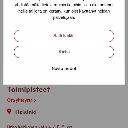
Toimipiste: Helsinki
yhdistää näitä tietoja muihin tietoihin, joita olet antanut
heille tai joita on kerätty, kun olet käyttänyt heidän
Kehittämiskoordinaattori, sairaanhoitaja,
palvelujaan.
työnohjaaja
+358 40 725 0791
Salli kaikki
erja.aalto(at)protukipiste.fi
Henkilön
Henkilön
Kiellä
osaama
osaama
kieli
kieli
finnish
english
Näytä tiedot
Toimipisteet
Ota yhteyttä
Helsinki
Urho Kekkosen katu 4-6 B, 5. krs