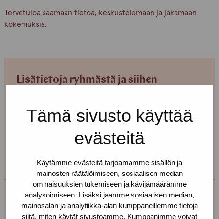
Tervetuloa saamaan tietoa, keskustelemaan ja jakamaan
kokemuksia.
Lisätietoja ryhmästä ja siihen
liittymisestä
Tämä sivusto käyttää
Soita puhelinpäivystykseemme
040 650 3705
arkisin
klo 13-16 tai tule verkkosivujemme
chat-palveluun.
evästeitä
Voit myös soittaa suoraan ryhmään osallistuvalle
työntekijälle:
Käytämme evästeitä tarjoamamme sisällön ja
mainosten räätälöimiseen, sosiaalisen median
ominaisuuksien tukemiseen ja kävijämäärämme
analysoimiseen. Lisäksi jaamme sosiaalisen median,
Erja Aalto
mainosalan ja analytiikka-alan kumppaneillemme tietoja
siitä, miten käytät sivustoamme. Kumppanimme voivat