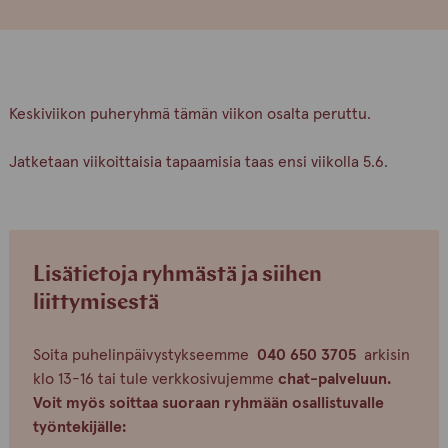
Keskiviikon puheryhmä tämän viikon osalta peruttu.
Jatketaan viikoittaisia tapaamisia taas ensi viikolla 5.6.
Lisätietoja ryhmästä ja siihen
liittymisestä
Soita puhelinpäivystykseemme
040 650 3705
arkisin
klo 13-16 tai tule verkkosivujemme
chat-palveluun.
Voit myös soittaa suoraan ryhmään osallistuvalle
työntekijälle: