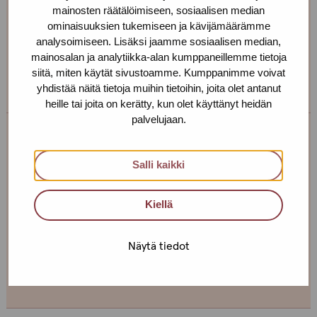
Sosiaaliohjaaja
mainosten räätälöimiseen, sosiaalisen median
ominaisuuksien tukemiseen ja kävijämäärämme
+358 400 560 735
analysoimiseen. Lisäksi jaamme sosiaalisen median,
taina.holappa(at)protukipiste.fi
mainosalan ja analytiikka-alan kumppaneillemme tietoja
siitä, miten käytät sivustoamme. Kumppanimme voivat
Henkilön
Henkilön
Henkilön
yhdistää näitä tietoja muihin tietoihin, joita olet antanut
osaama
osaama
osaama
heille tai joita on kerätty, kun olet käyttänyt heidän
kieli
kieli
kieli
palvelujaan.
finnish
english
russian
Anna Pistool
Salli kaikki
Toimipiste: Tampere
Sosiaaliohjaaja, seksuaalineuvoja
Kiellä
+358 40 702 1551
anna.pistool(at)protukipiste.fi
Näytä tiedot
Henkilön
Henkilön
osaama
osaama
kieli
kieli