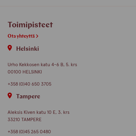
finnish
english
Toimipisteet
Ota yhteyttä
Helsinki
Urho Kekkosen katu 4-6 B, 5. krs
00100 HELSINKI
+358 (0)40 650 3705
Tampere
Aleksis Kiven katu 10 E, 3. krs
33210 TAMPERE
+358 (0)45 265 0480