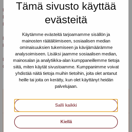
Tämä sivusto käyttää
HUS, Sisätaudit ja kuntoutus, Terveyssosiaalityö
evästeitä
Naistenklinikka, Seri-tukikeskus PL 140, 00029 HUS |
Haartmaninkatu 2, Helsinki
Käytämme evästeitä tarjoamamme sisällön ja
Lämpimästi tervetuloa mukaan saamaan tietoa,
mainosten räätälöimiseen, sosiaalisen median
keskustelemaan ja jakamaan kokemuksia!
ominaisuuksien tukemiseen ja kävijämäärämme
analysoimiseen. Lisäksi jaamme sosiaalisen median,
Lisätietoja ryhmästä ja siihen liittymisestä saat numerosta
mainosalan ja analytiikka-alan kumppaneillemme tietoja
siitä, miten käytät sivustoamme. Kumppanimme voivat
040 650 3705 (soitto/tekstiviesti) Erjaan.
yhdistää näitä tietoja muihin tietoihin, joita olet antanut
heille tai joita on kerätty, kun olet käyttänyt heidän
palvelujaan.
Salli kaikki
Kiellä
Erja Aalto