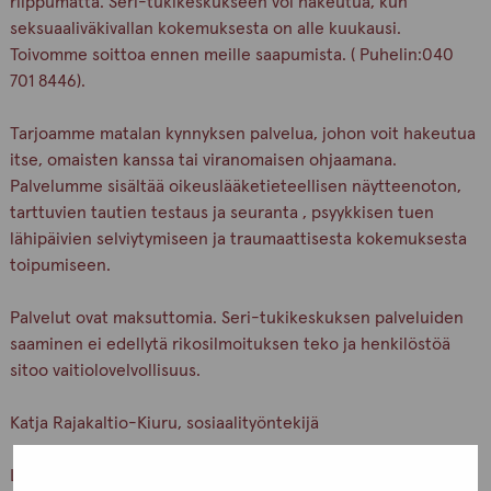
riippumatta. Seri-tukikeskukseen voi hakeutua, kun
seksuaaliväkivallan kokemuksesta on alle kuukausi.
Toivomme soittoa ennen meille saapumista. ( Puhelin:040
701 8446).
Tarjoamme matalan kynnyksen palvelua, johon voit hakeutua
itse, omaisten kanssa tai viranomaisen ohjaamana.
Palvelumme sisältää oikeuslääketieteellisen näytteenoton,
tarttuvien tautien testaus ja seuranta , psyykkisen tuen
lähipäivien selviytymiseen ja traumaattisesta kokemuksesta
toipumiseen.
Palvelut ovat maksuttomia. Seri-tukikeskuksen palveluiden
saaminen ei edellytä rikosilmoituksen teko ja henkilöstöä
sitoo vaitiolovelvollisuus.
Katja Rajakaltio-Kiuru, sosiaalityöntekijä
Leena Malmi, kätilö