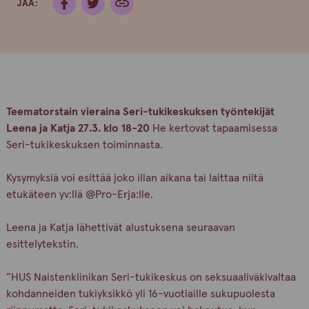
JAA:
Teematorstain vieraina Seri-tukikeskuksen työntekijät
Leena ja Katja 27.3. klo 18-20
He kertovat tapaamisessa
Seri-tukikeskuksen toiminnasta.
Kysymyksiä voi esittää joko illan aikana tai laittaa niitä
etukäteen yv:llä @Pro-Erja:lle.
Leena ja Katja lähettivät alustuksena seuraavan
esittelytekstin.
”HUS Naistenklinikan Seri-tukikeskus on seksuaaliväkivaltaa
kohdanneiden tukiyksikkö yli 16-vuotiaille sukupuolesta