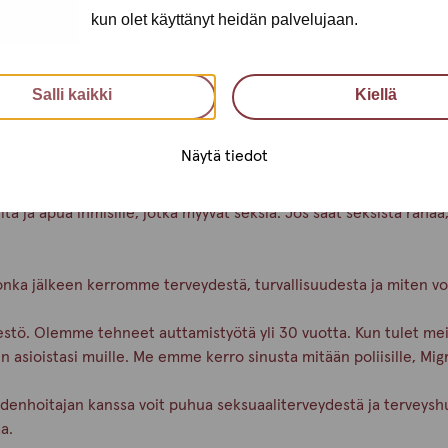
kun olet käyttänyt heidän palvelujaan.
Salli kaikki
Kiellä
Näytä tiedot
 ja apua ihmisille, jotka myyvät seksiä. Jos saat seksistä rahaa
onka jälkeen kerromme terveydestä, turvallisuudesta ja miten v
estö. Olemme tehneet auttamistyötä yli 30 vuotta. Kun tulet meill
n asioistasi muille. Me emme kerro sinusta mitään poliisille, Mig
ydenhoitajan kanssa voit puhua seksuaaliterveydestä ja terveysh
haa.