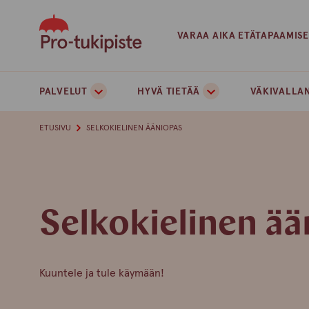
Skip
to
VARAA AIKA ETÄTAPAAMIS
content
PALVELUT
HYVÄ TIETÄÄ
VÄKIVALLAN
ETUSIVU
SELKOKIELINEN ÄÄNIOPAS
Selkokielinen ä
Kuuntele ja tule käymään!