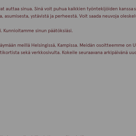
vat auttaa sinua. Sinä voit puhua kaikkien työntekijöiden kanssa 
a, asumisesta, ystävistä ja perheestä. Voit saada neuvoja oles
äsi. Kunnioitamme sinun päätöksiäsi.
äymään meillä Helsingissä, Kampissa. Meidän osoitteemme on Urh
kortista sekä verkkosivulta. Kokeile seuraavana arkipäivänä uu