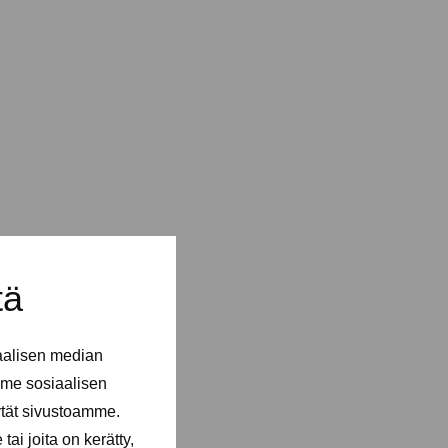
tä
aalisen median
me sosiaalisen
ytät sivustoamme.
ai joita on kerätty,