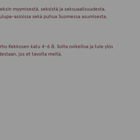
seksin myymisestä, seksistä ja seksuaalisuudesta.
kelulupa-asioissa sekä puhua Suomessa asumisesta.
o Kekkosen katu 4–6 B. Soita ovikelloa ja tule ylös
destaan, jos et tavoita meitä.