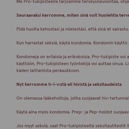
Me Pro-tukipisteellä tarjoamme terveysneuvontaa, ohjeit
Seuraavaksi kerromme, miten sinä voit huolehtia ter
Pidä huolta kehostasi ja mielestäsi, että sinä et sairast
Kun harrastat seksiä, käytä kondomia. Kondomin käyttö s
Kondomeja on erilaisia ja erikokoisia. Pro-tukipiste voi 
käyttöön, Pro-tukipisteen työntekijä voi auttaa sinua. L
käden laittamista peräaukkoon.
Nyt kerromme h-i-v:stä eli hivistä ja seksitaudeista
On olemassa lääkehoitoja, jotka suojaavat hiv-tartunnalt
Käytä aina myös kondomia. Prep- ja Pep-hoidot suojaav
Jos myyt seksiä, saat Pro-tukipisteeltä seksitautitestit i