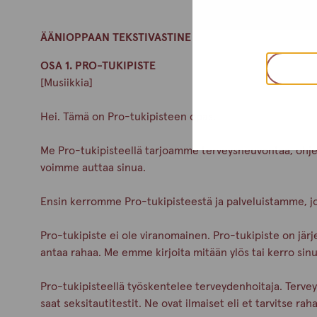
ÄÄNIOPPAAN TEKSTIVASTINE
OSA 1. PRO-TUKIPISTE
[Musiikkia]
Hei. Tämä on Pro-tukipisteen opas.
Me Pro-tukipisteellä tarjoamme terveysneuvontaa, ohjeita
voimme auttaa sinua.
Ensin kerromme Pro-tukipisteestä ja palveluistamme, j
Pro-tukipiste ei ole viranomainen. Pro-tukipiste on järj
antaa rahaa. Me emme kirjoita mitään ylös tai kerro sinu
Pro-tukipisteellä työskentelee terveydenhoitaja. Terve
saat seksitautitestit. Ne ovat ilmaiset eli et tarvitse ra