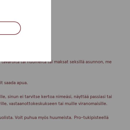
, tavaroita tai huumeita tai maksat seksillä asunnon, me
oit saada apua.
e, sinun ei tarvitse kertoa nimeäsi, näyttää passiasi tai
rille, vastaanottokeskukseen tai muille viranomaisille.
uolista. Voit puhua myös huumeista. Pro-tukipisteellä