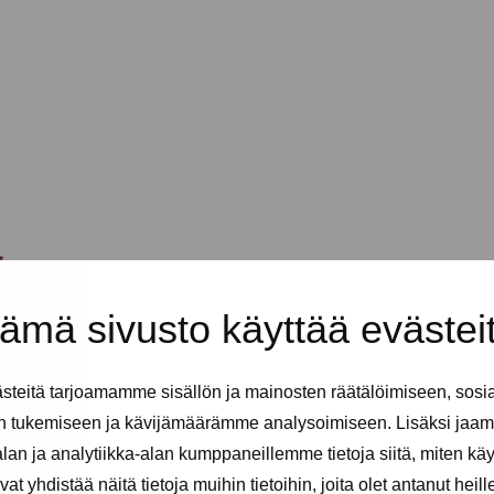
ämä sivusto käyttää evästei
teitä tarjoamamme sisällön ja mainosten räätälöimiseen, sosi
n tukemiseen ja kävijämäärämme analysoimiseen. Lisäksi jaam
an ja analytiikka-alan kumppaneillemme tietoja siitä, miten kä
yhdistää näitä tietoja muihin tietoihin, joita olet antanut heille t