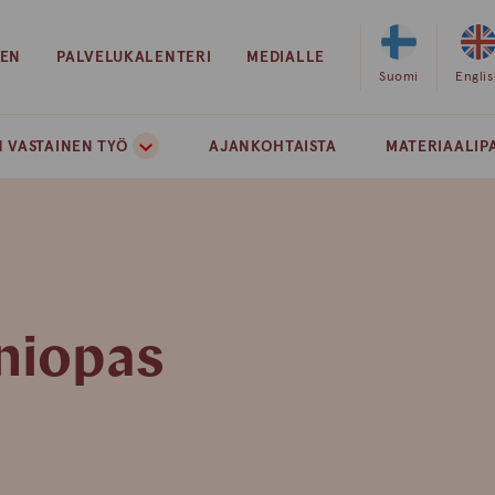
EEN
PALVELUKALENTERI
MEDIALLE
Valitse
Suomi
Valits
Engli
sivuston
sivust
kieleksi
kielek
 VASTAINEN TYÖ
AJANKOHTAISTA
MATERIAALIP
suomi
englan
äniopas