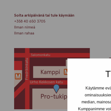
Soita arkipäivänä tai tule käymään
+358 40 650 3705
Ilman nimeä
Ilman rahaa
T
Käytämme eväs
ominaisuuksie
median, mainosal
Kumppanimme voivat 