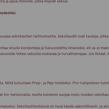
a ja apua ihmisille, jotka myyvät seksiä.
veydestäsi.
u.
uojaa seksitautien tarttumiselta. Seksitaudit ovat tauteja, jotk
antaa sinulle kondomeja ja liukuvoidetta ilmaiseksi, eli se ei ma
iukuvoide tekee seksistä mukavaa ja turvallisempaa. Jos fistaat, 
a. Niitä kutsutaan Prep- ja Pep-hoidoiksi. Pro-tukipisteen työnte
at hiv-tartunnalta, mutta kondomi suojaa myös muiden seksitau
lmaiseksi. Seksitautitesteissä on hyvä käydä säännöllisesti, ja ain