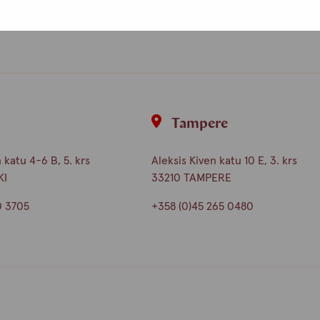
i
Tampere
katu 4-6 B, 5. krs
Aleksis Kiven katu 10 E, 3. krs
KI
33210 TAMPERE
0 3705
+358 (0)45 265 0480