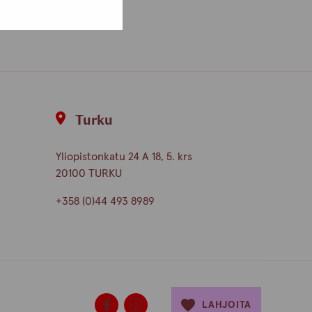
Turku
Yliopistonkatu 24 A 18, 5. krs
20100 TURKU
+358 (0)44 493 8989
LAHJOITA