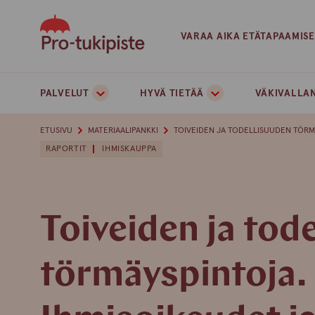
Skip
to
VARAA AIKA ETÄTAPAAMIS
content
PALVELUT
HYVÄ TIETÄÄ
VÄKIVALLAN
ETUSIVU
MATERIAALIPANKKI
TOIVEIDEN JA TODELLISUUDEN TÖRMÄ
RAPORTIT
IHMISKAUPPA
Toiveiden ja tod
törmäyspintoja.