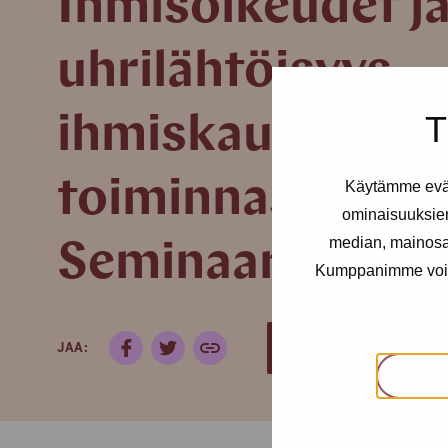
Ihmisoikeudet j
uhrilähtöisyys
T
ihmiskaupan vas
toiminnassa.
Käytämme eväs
ominaisuuksie
median, mainosal
Seminaariraport
Kumppanimme voivat 
JAA:
LATAA TIEDOSTO (.PDF)