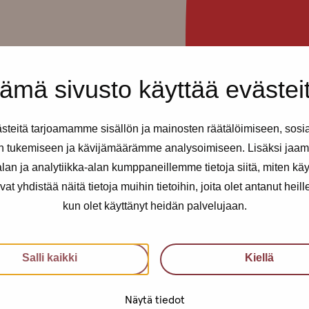
a
ämä sivusto käyttää evästei
taisessa
teitä tarjoamamme sisällön ja mainosten räätälöimiseen, sosi
n tukemiseen ja kävijämäärämme analysoimiseen. Lisäksi jaam
an ja analytiikka-alan kumppaneillemme tietoja siitä, miten kä
ti 2009.
yhdistää näitä tietoja muihin tietoihin, joita olet antanut heille t
kun olet käyttänyt heidän palvelujaan.
Salli kaikki
Kiellä
Näytä tiedot