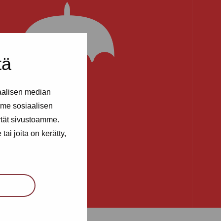
tä
aalisen median
me sosiaalisen
ytät sivustoamme.
ai joita on kerätty,