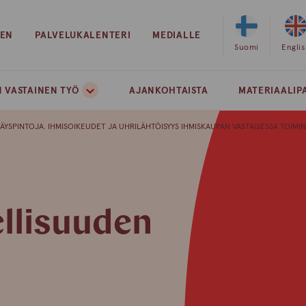
EEN
PALVELUKALENTERI
MEDIALLE
Valitse
Suomi
Valits
Engli
sivuston
sivust
kieleksi
kielek
 VASTAINEN TYÖ
AJANKOHTAISTA
MATERIAALIP
suomi
englan
YSPINTOJA. IHMISOIKEUDET JA UHRILÄHTÖISYYS IHMISKAUPAN VASTAISESSA TOIMIN
ellisuuden