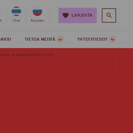
LAHJOITA
e
sh
Valitse
Thai
Valitse
Russian
on
sivuston
sivuston
si
kieleksi
kieleksi
ANKKI
TIETOA MEISTÄ
YHTEYSTIEDOT
ti
thai
venäjä
NASSA. SEMINAARIRAPORTTI 2009.