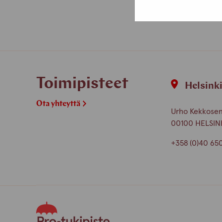
Toimipisteet
Helsink
Ota yhteyttä
Urho Kekkosen 
00100 HELSIN
+358 (0)40 65