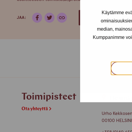
Käytämme eväs
JAA:
LATAA TIEDOSTO (.PDF)
ominaisuuksie
median, mainosal
Kumppanimme voivat 
Toimipisteet
Helsink
Ota yhteyttä
Urho Kekkosen 
00100 HELSIN