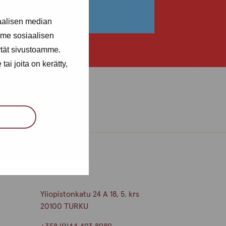
aalisen median
me sosiaalisen
ytät sivustoamme.
ai joita on kerätty,
Turku
Yliopistonkatu 24 A 18, 5. krs
20100 TURKU