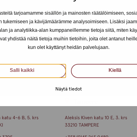
teitä tarjoamamme sisällön ja mainosten räätälöimiseen, sosi
n tukemiseen ja kävijämäärämme analysoimiseen. Lisäksi jaam
an ja analytiikka-alan kumppaneillemme tietoja siitä, miten kä
yhdistää näitä tietoja muihin tietoihin, joita olet antanut heille t
kun olet käyttänyt heidän palvelujaan.
Salli kaikki
Kiellä
Näytä tiedot
i
Tampere
katu 4-6 B, 5. krs
Aleksis Kiven katu 10 E, 3. krs
KI
33210 TAMPERE