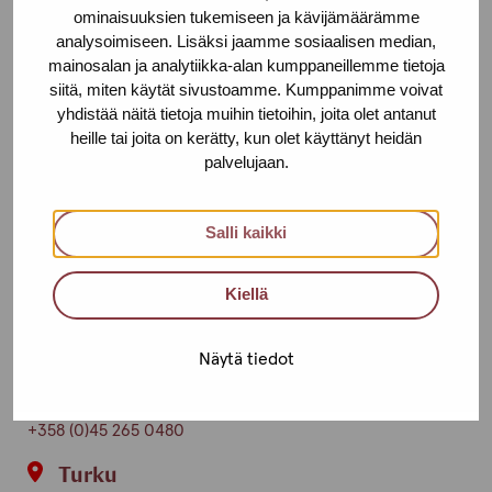
ominaisuuksien tukemiseen ja kävijämäärämme
Toimipisteet
analysoimiseen. Lisäksi jaamme sosiaalisen median,
mainosalan ja analytiikka-alan kumppaneillemme tietoja
Ota yhteyttä
siitä, miten käytät sivustoamme. Kumppanimme voivat
yhdistää näitä tietoja muihin tietoihin, joita olet antanut
Helsinki
heille tai joita on kerätty, kun olet käyttänyt heidän
palvelujaan.
Urho Kekkosen katu 4-6 B, 5. krs
00100 HELSINKI
Salli kaikki
+358 (0)40 650 3705
Kiellä
Tampere
Näytä tiedot
Aleksis Kiven katu 10 E, 3. krs
33210 TAMPERE
+358 (0)45 265 0480
Turku