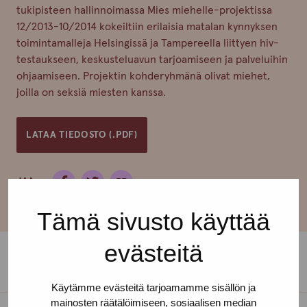
tukipisteen hallinnoimassa Mies miehelle-projektissa
12/2013-10/2014 kokeiltiin erilaisia matalan kynnyksen
toimintamalleja Helsingissä ja Tampereella liittyen hiv-
testaukseen, keskusteluavun tarjoamiseen ja palveluihin
ohjaamiseen. Projektin kohderyhmänä olivat miehet,
joilla on seksiä miesten kanssa.
LATAA TIEDOSTO (.PDF)
JAA:
Tämä sivusto käyttää
evästeitä
Käytämme evästeitä tarjoamamme sisällön ja
mainosten räätälöimiseen, sosiaalisen median