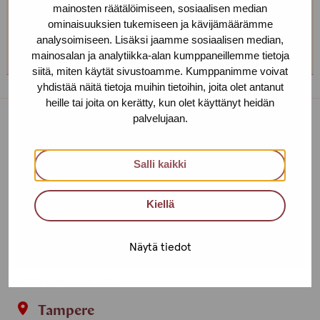
mainosten räätälöimiseen, sosiaalisen median
Service centre Helsinki
ominaisuuksien tukemiseen ja kävijämäärämme
analysoimiseen. Lisäksi jaamme sosiaalisen median,
+358 (0)40 650 3705
mainosalan ja analytiikka-alan kumppaneillemme tietoja
siitä, miten käytät sivustoamme. Kumppanimme voivat
yhdistää näitä tietoja muihin tietoihin, joita olet antanut
heille tai joita on kerätty, kun olet käyttänyt heidän
palvelujaan.
Service centres
Salli kaikki
Contact us
Helsinki
Kiellä
Urho Kekkosen katu 4-6 B, 5th floor
Näytä tiedot
00100 HELSINKI
+358 (0)40 650 3705
Tampere