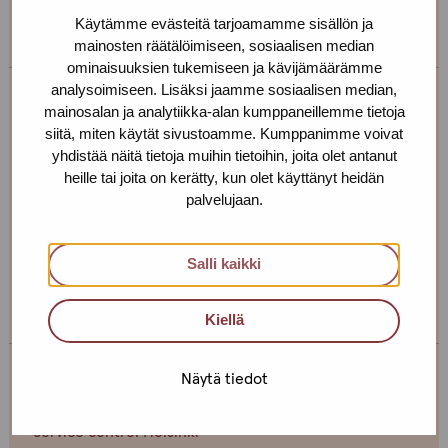
can’t come to the office!
Käytämme evästeitä tarjoamamme sisällön ja
mainosten räätälöimiseen, sosiaalisen median
ominaisuuksien tukemiseen ja kävijämäärämme
analysoimiseen. Lisäksi jaamme sosiaalisen median,
mainosalan ja analytiikka-alan kumppaneillemme tietoja
Tiia Nohynek
siitä, miten käytät sivustoamme. Kumppanimme voivat
yhdistää näitä tietoja muihin tietoihin, joita olet antanut
Service centre: Helsinki
heille tai joita on kerätty, kun olet käyttänyt heidän
Social Instructor
palvelujaan.
+358 44 493 7734
tiia.nohynek@protukipiste.fi
Salli kaikki
The
The
language
language
Kiellä
a
a
person
person
Näytä tiedot
speaks
speaks
Erja Aalto
finnish
english
Service centre: Helsinki