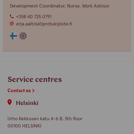
Development Coordinator, Nurse, Work Advisor
+358 40 725 0791
erja.aalto(at)protukipiste.fi
The
The
language
language
a
a
person
person
speaks
speaks
finnish
english
Service centres
Contact us
Helsinki
Urho Kekkosen katu 4-6 B, 5th floor
00100 HELSINKI