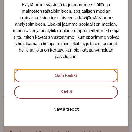
Käytämme evästeitä tarjoamamme sisällön ja
mainosten räätälöimiseen, sosiaalisen median
ominaisuuksien tukemiseen ja kävijämäärämme
analysoimiseen. Lisäksi jaamme sosiaalisen median,
Tiia Nohynek
mainosalan ja analytiikka-alan kumppaneillemme tietoja
siitä, miten käytät sivustoamme. Kumppanimme voivat
Service centre: Helsinki
yhdistää näitä tietoja muihin tietoihin, joita olet antanut
heille tai joita on kerätty, kun olet käyttänyt heidän
Social Instructor
palvelujaan.
+358 44 493 7734
tiia.nohynek@protukipiste.fi
Salli kaikki
The
The
language
language
Kiellä
a
a
person
person
Näytä tiedot
speaks
speaks
Erja Aalto
finnish
english
Service centre: Helsinki