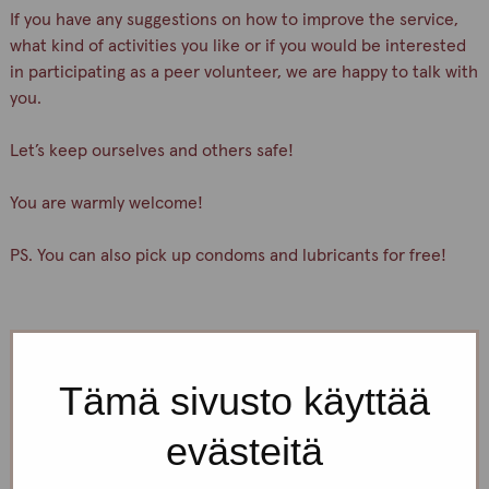
If you have any suggestions on how to improve the service,
what kind of activities you like or if you would be interested
in participating as a peer volunteer, we are happy to talk with
you.
Let’s keep ourselves and others safe!
You are warmly welcome!
PS. You can also pick up condoms and lubricants for free!
We are open every weekday.
Tämä sivusto käyttää
If you want to make an appointment, you can just call
evästeitä
or text us! We can also meet somewhere else, if you
can’t come to the office!