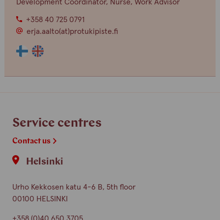
Development Coordinator, Nurse, Work Advisor
+358 40 725 0791
erja.aalto(at)protukipiste.fi
The
The
language
language
a
a
person
person
speaks
speaks
finnish
english
Service centres
Contact us
Helsinki
Urho Kekkosen katu 4-6 B, 5th floor
00100 HELSINKI
+358 (0)40 650 3705