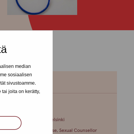
tä
aalisen median
me sosiaalisen
ytät sivustoamme.
ai joita on kerätty,
Maire Henno
Service centre: Helsinki
Public Health Nurse, Sexual Counsellor