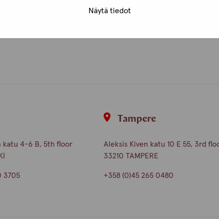
Näytä tiedot
i
Tampere
katu 4-6 B, 5th floor
Aleksis Kiven katu 10 E 55, 3rd flo
KI
33210 TAMPERE
0 3705
+358 (0)45 265 0480