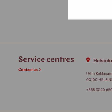
Service centres
Helsink
Contact us
Urho Kekkosen 
00100 HELSIN
+358 (0)40 65