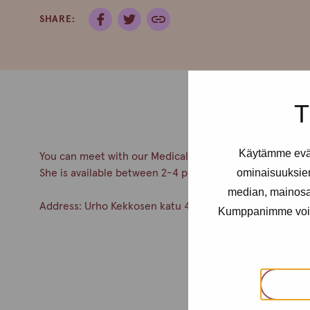
SHARE:
T
Käytämme eväs
You can meet with our Medical Doctor Pauliina Aarnio 
ominaisuuksie
She is available between 2-4 pm.
median, mainosal
Address: Urho Kekkosen katu 4-6 B, 5th floor.
Kumppanimme voivat 