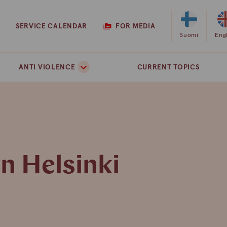
SERVICE CALENDAR
FOR MEDIA
Select
Suomi
Sel
Eng
Finnish
Eng
as
as
ANTI VIOLENCE
CURRENT TOPICS
the
the
site
site
language
lan
n Helsinki