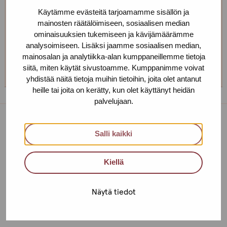
Public Health Nurse, Sexual Counsellor
Käytämme evästeitä tarjoamamme sisällön ja
mainosten räätälöimiseen, sosiaalisen median
+358 40 709 0579
ominaisuuksien tukemiseen ja kävijämäärämme
maire.henno(at)protukipiste.fi
analysoimiseen. Lisäksi jaamme sosiaalisen median,
mainosalan ja analytiikka-alan kumppaneillemme tietoja
The
The
The
The
siitä, miten käytät sivustoamme. Kumppanimme voivat
language
language
language
language
yhdistää näitä tietoja muihin tietoihin, joita olet antanut
a
a
a
a
heille tai joita on kerätty, kun olet käyttänyt heidän
person
person
person
person
palvelujaan.
speaks
speaks
speaks
speaks
finnish
english
estonia
russian
Service centres
Salli kaikki
Contact us
Kiellä
Helsinki
Näytä tiedot
Urho Kekkosen katu 4-6 B, 5th floor
00100 HELSINKI