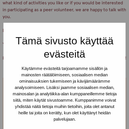
what kind of activities you like or if you would be interested
in participating as a peer volunteer, we are happy to talk with
you.
Let’s keep ourselves and others safe!
Tämä sivusto käyttää
You are warmly welcome, Pro-tukipiste staff
evästeitä
PS. You can also just pick up condoms and lubricants for free!
Käytämme evästeitä tarjoamamme sisällön ja
mainosten räätälöimiseen, sosiaalisen median
ominaisuuksien tukemiseen ja kävijämäärämme
analysoimiseen. Lisäksi jaamme sosiaalisen median,
We are open every weekday.
mainosalan ja analytiikka-alan kumppaneillemme tietoja
siitä, miten käytät sivustoamme. Kumppanimme voivat
If you want to make an appointment, you can just call
yhdistää näitä tietoja muihin tietoihin, joita olet antanut
or text us! We can also meet somewhere else, if you
heille tai joita on kerätty, kun olet käyttänyt heidän
palvelujaan.
can’t come to the office!