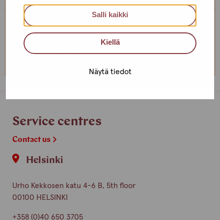
Salli kaikki
Service centre Helsinki
Kiellä
+358 (0)40 650 3705
Näytä tiedot
Service centres
Contact us
Helsinki
Urho Kekkosen katu 4-6 B, 5th floor
00100 HELSINKI
+358 (0)40 650 3705