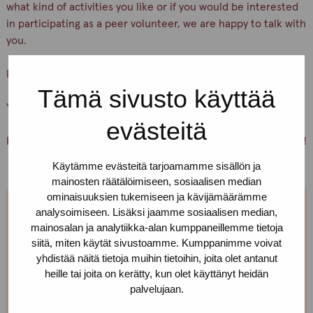
what kind of activities you like or if you would be interested
in participating as a peer volunteer, we are happy to talk with
you.
Let’s keep ourselves and others safe!
Tämä sivusto käyttää
You are warmly welcome, Pro-tukipiste staff
evästeitä
PS. You can also just pick up condoms and lubricants for free!
Käytämme evästeitä tarjoamamme sisällön ja
mainosten räätälöimiseen, sosiaalisen median
ominaisuuksien tukemiseen ja kävijämäärämme
analysoimiseen. Lisäksi jaamme sosiaalisen median,
We are open every weekday.
mainosalan ja analytiikka-alan kumppaneillemme tietoja
siitä, miten käytät sivustoamme. Kumppanimme voivat
If you want to make an appointment, you can just call
yhdistää näitä tietoja muihin tietoihin, joita olet antanut
or text us! We can also meet somewhere else, if you
heille tai joita on kerätty, kun olet käyttänyt heidän
palvelujaan.
can’t come to the office!