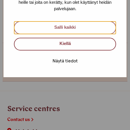
heille tai joita on kerätty, kun olet käyttänyt heidän
palvelujaan.
If you want to make an appointment, you can just call
or text us! We can also meet somewhere else, if you
Salli kaikki
can’t come to the office!
Kiellä
Service centre Helsinki
Näytä tiedot
+358 (0)40 650 3705
Service centres
Contact us