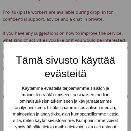
Pro-tukipiste workers are available during drop-in for
confidential support, advice and a chat in private.
If you have any suggestions on how to improve the service,
what kind of activities you like or if you would be interested
in participating as a peer volunteer, we are happy to talk with
you.
Tämä sivusto käyttää
Let’s keep ourselves and others safe!
evästeitä
You are warmly welcome, Pro-tukipiste staff
Käytämme evästeitä tarjoamamme sisällön ja
mainosten räätälöimiseen, sosiaalisen median
PS. You can also just pick up condoms and lubricants for free!
ominaisuuksien tukemiseen ja kävijämäärämme
analysoimiseen. Lisäksi jaamme sosiaalisen median,
mainosalan ja analytiikka-alan kumppaneillemme tietoja
siitä, miten käytät sivustoamme. Kumppanimme voivat
yhdistää näitä tietoja muihin tietoihin, joita olet antanut
We are open every weekday.