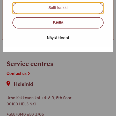
Salli kaikki
Service centre Helsinki
Kiellä
+358 (0)40 650 3705
Näytä tiedot
Service centres
Contact us
Helsinki
Urho Kekkosen katu 4-6 B, 5th floor
00100 HELSINKI
+358 (0)40 650 3705