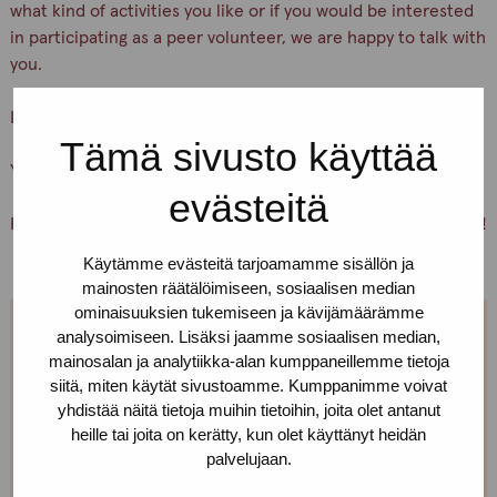
what kind of activities you like or if you would be interested
in participating as a peer volunteer, we are happy to talk with
you.
Let’s keep ourselves and others safe!
Tämä sivusto käyttää
You are warmly welcome, Pro-tukipiste staff
evästeitä
PS. You can also just pick up condoms and lubricants for free!
Käytämme evästeitä tarjoamamme sisällön ja
mainosten räätälöimiseen, sosiaalisen median
ominaisuuksien tukemiseen ja kävijämäärämme
analysoimiseen. Lisäksi jaamme sosiaalisen median,
We are open every weekday.
mainosalan ja analytiikka-alan kumppaneillemme tietoja
siitä, miten käytät sivustoamme. Kumppanimme voivat
If you want to make an appointment, you can just call
yhdistää näitä tietoja muihin tietoihin, joita olet antanut
or text us! We can also meet somewhere else, if you
heille tai joita on kerätty, kun olet käyttänyt heidän
palvelujaan.
can’t come to the office!