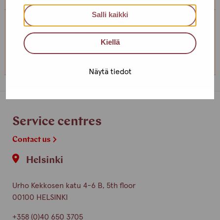
Salli kaikki
Service centre Helsinki
Kiellä
+358 (0)40 650 3705
Näytä tiedot
Service centres
Contact us
Helsinki
Urho Kekkosen katu 4-6 B, 5th floor
00100 HELSINKI
+358 (0)40 650 3705