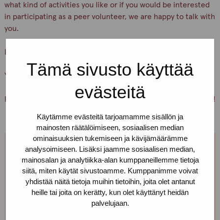
what kind of activities you like or if you would be interested
in participating as a peer volunteer, we are happy to talk with
you.
Let’s keep ourselves and others safe!
Tämä sivusto käyttää
You are warmly welcome, Pro-tukipiste staff
evästeitä
PS. You can also just pick up condoms and lubricants for free!
Käytämme evästeitä tarjoamamme sisällön ja
mainosten räätälöimiseen, sosiaalisen median
ominaisuuksien tukemiseen ja kävijämäärämme
analysoimiseen. Lisäksi jaamme sosiaalisen median,
We are open every weekday.
mainosalan ja analytiikka-alan kumppaneillemme tietoja
siitä, miten käytät sivustoamme. Kumppanimme voivat
If you want to make an appointment, you can just call
yhdistää näitä tietoja muihin tietoihin, joita olet antanut
or text us! We can also meet somewhere else, if you
heille tai joita on kerätty, kun olet käyttänyt heidän
palvelujaan.
can’t come to the office!