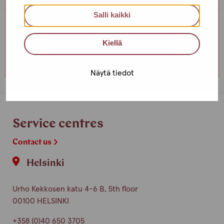
Salli kaikki
Service centre Helsinki
Kiellä
+358 (0)40 650 3705
Näytä tiedot
Service centres
Contact us
Helsinki
Urho Kekkosen katu 4-6 B, 5th floor
00100 HELSINKI
+358 (0)40 650 3705