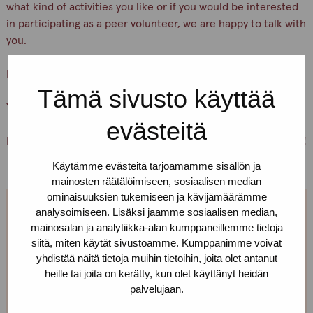
what kind of activities you like or if you would be interested
in participating as a peer volunteer, we are happy to talk with
you.
Let’s keep ourselves and others safe!
Tämä sivusto käyttää
You are warmly welcome, Pro-tukipiste staff
evästeitä
PS. You can also just pick up condoms and lubricants for free!
Käytämme evästeitä tarjoamamme sisällön ja
mainosten räätälöimiseen, sosiaalisen median
ominaisuuksien tukemiseen ja kävijämäärämme
analysoimiseen. Lisäksi jaamme sosiaalisen median,
We are open every weekday.
mainosalan ja analytiikka-alan kumppaneillemme tietoja
siitä, miten käytät sivustoamme. Kumppanimme voivat
If you want to make an appointment, you can just call
yhdistää näitä tietoja muihin tietoihin, joita olet antanut
or text us! We can also meet somewhere else, if you
heille tai joita on kerätty, kun olet käyttänyt heidän
palvelujaan.
can’t come to the office!