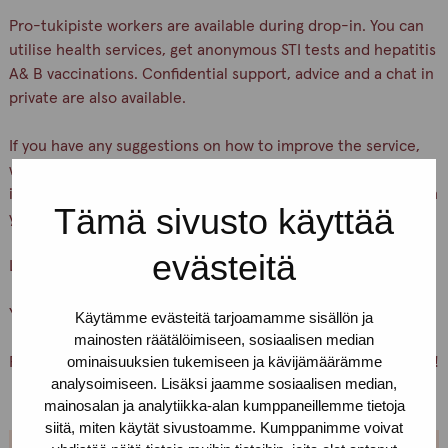
Pro-tukipiste workers are available during drop-in. You can
utilise health services, get anonymous STI tests and hepatitis
A& B vaccinations. Confidential support, advice and a chat in
private are also available.
If you have any suggestions on how to improve the service,
what kind of activities you like or if you would be interested
in participating as a peer volunteer, we are happy to talk with
Tämä sivusto käyttää
you.
evästeitä
Let’s keep ourselves and others safe!
You are warmly welcome, Pro-tukipiste staff
Käytämme evästeitä tarjoamamme sisällön ja
mainosten räätälöimiseen, sosiaalisen median
ominaisuuksien tukemiseen ja kävijämäärämme
PS. You can also just pick up condoms and lubricants for free!
analysoimiseen. Lisäksi jaamme sosiaalisen median,
mainosalan ja analytiikka-alan kumppaneillemme tietoja
siitä, miten käytät sivustoamme. Kumppanimme voivat