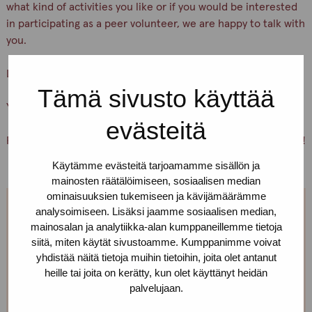
what kind of activities you like or if you would be interested
in participating as a peer volunteer, we are happy to talk with
you.
Let’s keep ourselves and others safe!
Tämä sivusto käyttää
You are warmly welcome, Pro-tukipiste staff
evästeitä
PS. You can also just pick up condoms and lubricants for free!
Käytämme evästeitä tarjoamamme sisällön ja
mainosten räätälöimiseen, sosiaalisen median
ominaisuuksien tukemiseen ja kävijämäärämme
analysoimiseen. Lisäksi jaamme sosiaalisen median,
We are open every weekday.
mainosalan ja analytiikka-alan kumppaneillemme tietoja
siitä, miten käytät sivustoamme. Kumppanimme voivat
If you want to make an appointment, you can just call
yhdistää näitä tietoja muihin tietoihin, joita olet antanut
or text us! We can also meet somewhere else, if you
heille tai joita on kerätty, kun olet käyttänyt heidän
palvelujaan.
can’t come to the office!