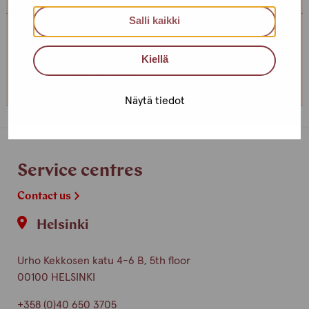
Salli kaikki
Service centre Helsinki
Kiellä
+358 (0)40 650 3705
Näytä tiedot
Service centres
Contact us
Helsinki
Urho Kekkosen katu 4-6 B, 5th floor
00100 HELSINKI
+358 (0)40 650 3705