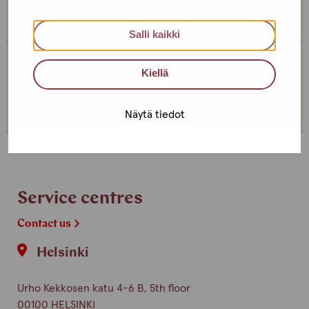
can’t come to the office!
Salli kaikki
Service centre Helsinki
Kiellä
+358 (0)40 650 3705
Näytä tiedot
Service centres
Contact us
Helsinki
Urho Kekkosen katu 4-6 B, 5th floor
00100 HELSINKI