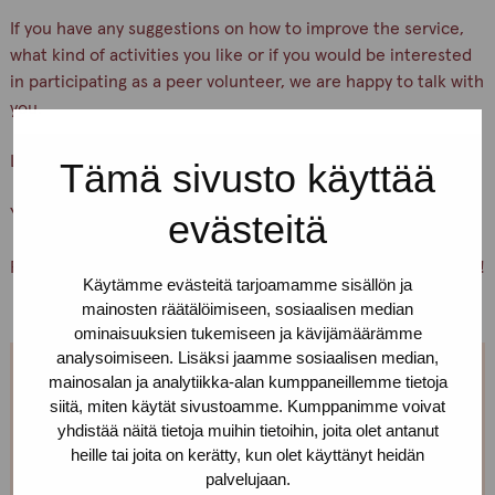
If you have any suggestions on how to improve the service,
what kind of activities you like or if you would be interested
in participating as a peer volunteer, we are happy to talk with
you.
Let’s keep ourselves and others safe!
Tämä sivusto käyttää
You are warmly welcome, Pro-tukipiste staff
evästeitä
PS. You can also just pick up condoms and lubricants for free!
Käytämme evästeitä tarjoamamme sisällön ja
mainosten räätälöimiseen, sosiaalisen median
ominaisuuksien tukemiseen ja kävijämäärämme
analysoimiseen. Lisäksi jaamme sosiaalisen median,
mainosalan ja analytiikka-alan kumppaneillemme tietoja
We are open every weekday.
siitä, miten käytät sivustoamme. Kumppanimme voivat
yhdistää näitä tietoja muihin tietoihin, joita olet antanut
If you want to make an appointment, you can just call
heille tai joita on kerätty, kun olet käyttänyt heidän
or text us! We can also meet somewhere else, if you
palvelujaan.