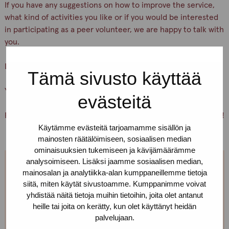
If you have any suggestions on how to improve the service,
what kind of activities you like or if you would be interested
in participating as a peer volunteer, we are happy to talk with
you.
Let’s keep ourselves and others safe!
Tämä sivusto käyttää
You are warmly welcome, Pro-tukipiste staff
evästeitä
PS. You can also just pick up condoms and lubricants for free!
Käytämme evästeitä tarjoamamme sisällön ja
mainosten räätälöimiseen, sosiaalisen median
ominaisuuksien tukemiseen ja kävijämäärämme
analysoimiseen. Lisäksi jaamme sosiaalisen median,
We are open every weekday.
mainosalan ja analytiikka-alan kumppaneillemme tietoja
siitä, miten käytät sivustoamme. Kumppanimme voivat
yhdistää näitä tietoja muihin tietoihin, joita olet antanut
If you want to make an appointment, you can just call
heille tai joita on kerätty, kun olet käyttänyt heidän
or text us! We can also meet somewhere else, if you
palvelujaan.
can’t come to the office!