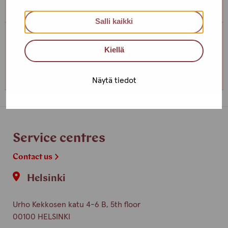
Salli kaikki
Service centre Helsinki
Kiellä
+358 (0)40 650 3705
Näytä tiedot
Service centres
Contact us
Helsinki
Urho Kekkosen katu 4-6 B, 5th floor
00100 HELSINKI