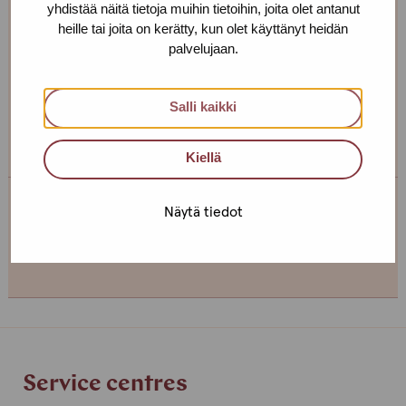
yhdistää näitä tietoja muihin tietoihin, joita olet antanut
heille tai joita on kerätty, kun olet käyttänyt heidän
We are open every weekday.
palvelujaan.
If you want to make an appointment, you can just call
Salli kaikki
or text us! We can also meet somewhere else, if you
can’t come to the office!
Kiellä
Näytä tiedot
Service centre Helsinki
+358 (0)40 650 3705
Service centres