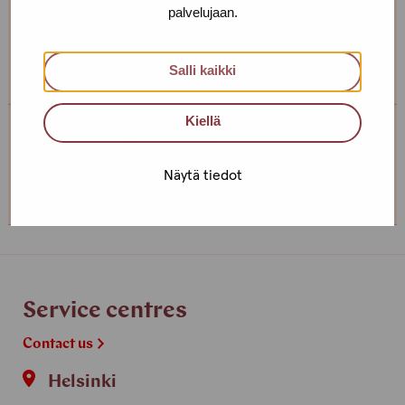
palvelujaan.
If you want to make an appointment, you can just call
or text us! We can also meet somewhere else, if you
can’t come to the office!
Salli kaikki
Kiellä
Service centre Helsinki
Näytä tiedot
+358 (0)40 650 3705
Service centres
Contact us
Helsinki