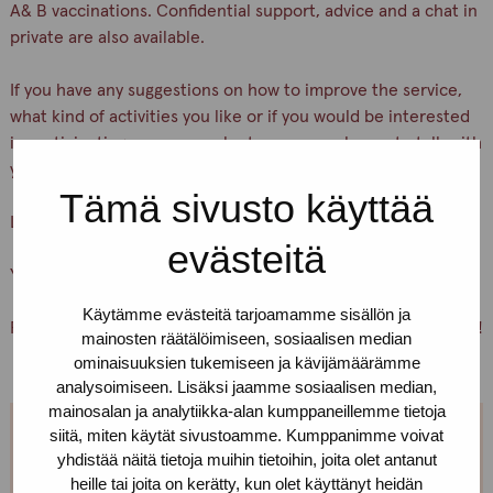
A& B vaccinations. Confidential support, advice and a chat in
private are also available.
If you have any suggestions on how to improve the service,
what kind of activities you like or if you would be interested
in participating as a peer volunteer, we are happy to talk with
you.
Tämä sivusto käyttää
Let’s keep ourselves and others safe!
evästeitä
You are warmly welcome, Pro-tukipiste staff
Käytämme evästeitä tarjoamamme sisällön ja
PS. You can also just pick up condoms and lubricants for free!
mainosten räätälöimiseen, sosiaalisen median
ominaisuuksien tukemiseen ja kävijämäärämme
analysoimiseen. Lisäksi jaamme sosiaalisen median,
mainosalan ja analytiikka-alan kumppaneillemme tietoja
siitä, miten käytät sivustoamme. Kumppanimme voivat
We are open every weekday.
yhdistää näitä tietoja muihin tietoihin, joita olet antanut
heille tai joita on kerätty, kun olet käyttänyt heidän