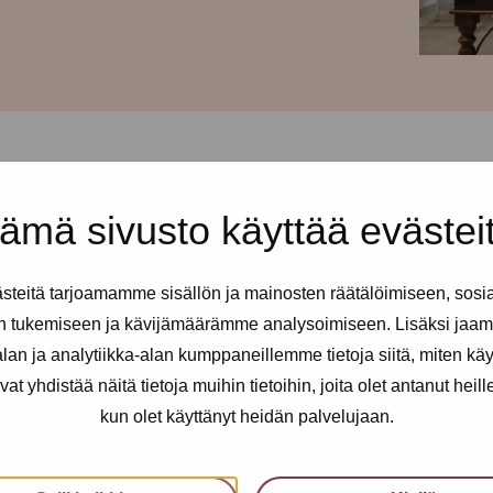
ämä sivusto käyttää evästei
iday weekend! And there is NO
teitä tarjoamamme sisällön ja mainosten räätälöimiseen, sosi
n tukemiseen ja kävijämäärämme analysoimiseen. Lisäksi jaam
ll sex and erotic workers. You
 needed.
an ja analytiikka-alan kumppaneillemme tietoja siitä, miten kä
yhdistää näitä tietoja muihin tietoihin, joita olet antanut heille t
kun olet käyttänyt heidän palvelujaan.
fidential support, advice and a