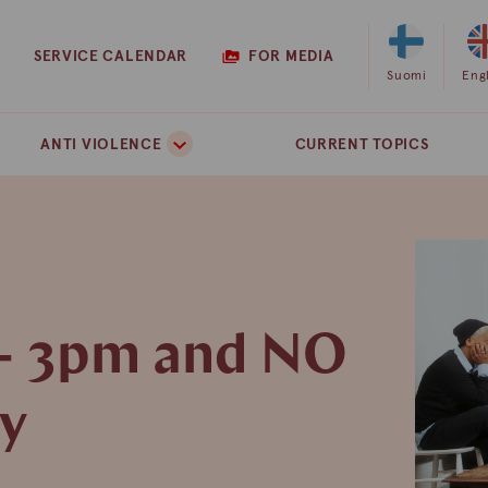
SERVICE CALENDAR
FOR MEDIA
Select
Suomi
Sel
Eng
Finnish
Eng
as
as
ANTI VIOLENCE
CURRENT TOPICS
the
the
site
site
language
lan
2- 3pm and NO
ay