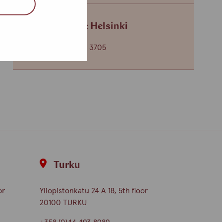
Service centre Helsinki
+358 (0)40 650 3705
Turku
or
Yliopistonkatu 24 A 18, 5th floor
20100 TURKU