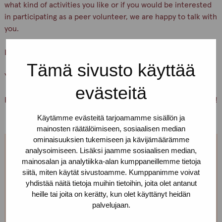
what kind of activities you like or if you would be interested
in participating as a peer volunteer, we are happy to talk with
you.
Let’s keep ourselves and others safe!
Tämä sivusto käyttää
You are warmly welcome, Pro-tukipiste staff
evästeitä
PS. You can also just pick up condoms and lubricants for free!
Käytämme evästeitä tarjoamamme sisällön ja
mainosten räätälöimiseen, sosiaalisen median
ominaisuuksien tukemiseen ja kävijämäärämme
analysoimiseen. Lisäksi jaamme sosiaalisen median,
We are open every weekday.
mainosalan ja analytiikka-alan kumppaneillemme tietoja
siitä, miten käytät sivustoamme. Kumppanimme voivat
If you want to make an appointment, you can just call
yhdistää näitä tietoja muihin tietoihin, joita olet antanut
or text us! We can also meet somewhere else, if you
heille tai joita on kerätty, kun olet käyttänyt heidän
palvelujaan.
can’t come to the office!