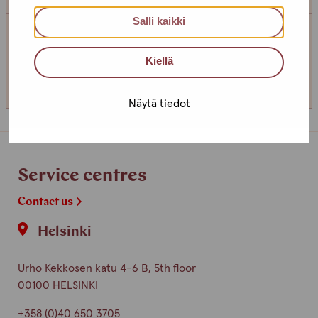
Salli kaikki
Service centre Helsinki
Kiellä
+358 (0)40 650 3705
Näytä tiedot
Service centres
Contact us
Helsinki
Urho Kekkosen katu 4-6 B, 5th floor
00100 HELSINKI
+358 (0)40 650 3705