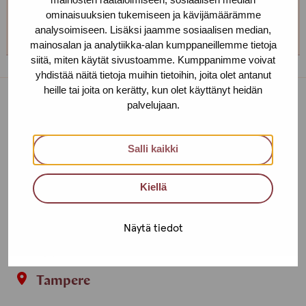
ominaisuuksien tukemiseen ja kävijämäärämme
+358 (0)40 650 3705
analysoimiseen. Lisäksi jaamme sosiaalisen median,
mainosalan ja analytiikka-alan kumppaneillemme tietoja
siitä, miten käytät sivustoamme. Kumppanimme voivat
yhdistää näitä tietoja muihin tietoihin, joita olet antanut
heille tai joita on kerätty, kun olet käyttänyt heidän
palvelujaan.
Service centres
Contact us
Salli kaikki
Helsinki
Kiellä
Urho Kekkosen katu 4-6 B, 5th floor
00100 HELSINKI
Näytä tiedot
+358 (0)40 650 3705
Tampere