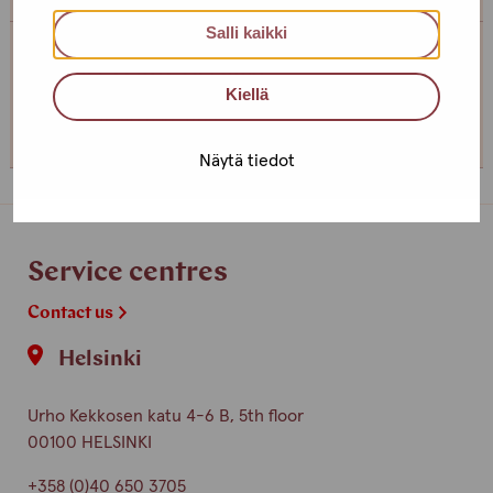
Salli kaikki
Service centre Helsinki
Kiellä
+358 (0)40 650 3705
Näytä tiedot
Service centres
Contact us
Helsinki
Urho Kekkosen katu 4-6 B, 5th floor
00100 HELSINKI
+358 (0)40 650 3705