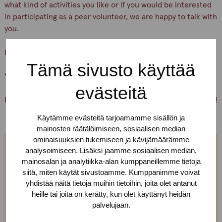
what kind of activities you like or if you would be interested
in participating as a peer volunteer, we are happy to talk with
you.
Let’s keep ourselves and others safe!
Tämä sivusto käyttää
You are warmly welcome, Pro-tukipiste staff
evästeitä
PS. You can also just pick up condoms and lubricants for free!
Käytämme evästeitä tarjoamamme sisällön ja
mainosten räätälöimiseen, sosiaalisen median
ominaisuuksien tukemiseen ja kävijämäärämme
analysoimiseen. Lisäksi jaamme sosiaalisen median,
We are open every weekday.
mainosalan ja analytiikka-alan kumppaneillemme tietoja
siitä, miten käytät sivustoamme. Kumppanimme voivat
If you want to make an appointment, you can just call
yhdistää näitä tietoja muihin tietoihin, joita olet antanut
or text us! We can also meet somewhere else, if you
heille tai joita on kerätty, kun olet käyttänyt heidän
palvelujaan.
can’t come to the office!