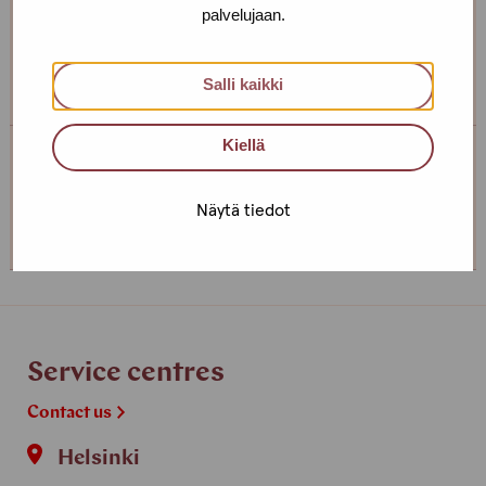
palvelujaan.
If you want to make an appointment, you can just call
or text us! We can also meet somewhere else, if you
can’t come to the office!
Salli kaikki
Kiellä
Service centre Helsinki
Näytä tiedot
+358 (0)40 650 3705
Service centres
Contact us
Helsinki