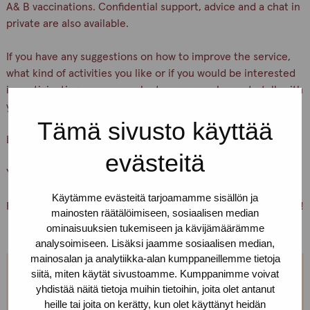
A& B vaccinations. Confidential support, advice and a chat in
private are also available.
If you have any suggestions on how to improve the service,
what kind of activities you like or if you would be interested
in participating as a peer volunteer, we are happy to talk with
you.
Tämä sivusto käyttää
Let’s keep ourselves and others safe!
evästeitä
You are warmly welcome, Pro-tukipiste staff
Käytämme evästeitä tarjoamamme sisällön ja
PS. You can also just pick up condoms and lubricants for free!
mainosten räätälöimiseen, sosiaalisen median
ominaisuuksien tukemiseen ja kävijämäärämme
analysoimiseen. Lisäksi jaamme sosiaalisen median,
mainosalan ja analytiikka-alan kumppaneillemme tietoja
siitä, miten käytät sivustoamme. Kumppanimme voivat
We are open every weekday.
yhdistää näitä tietoja muihin tietoihin, joita olet antanut
heille tai joita on kerätty, kun olet käyttänyt heidän