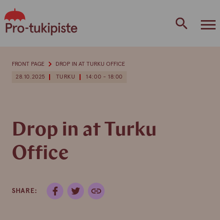
Skip
to
content
FRONT PAGE
DROP IN AT TURKU OFFICE
28.10.2025
TURKU
14:00 - 18:00
Drop in at Turku
Office
SHARE: