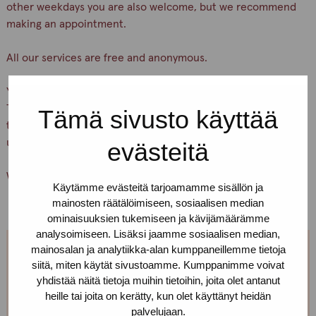
other weekdays you are also welcome, but we recommend
making an appointment.
All our services are free and anonymous.
You can find our office on Yliopistonkatu 24 A 18, 5th floor.
There is a buzzer downstairs. Press the button “Pro-
Tämä sivusto käyttää
tukipiste” and wait, we’ll let you in. If you can’t find us, call
us!
evästeitä
Welcome!
Käytämme evästeitä tarjoamamme sisällön ja
mainosten räätälöimiseen, sosiaalisen median
ominaisuuksien tukemiseen ja kävijämäärämme
analysoimiseen. Lisäksi jaamme sosiaalisen median,
mainosalan ja analytiikka-alan kumppaneillemme tietoja
Can't come on Tuesdays?
siitä, miten käytät sivustoamme. Kumppanimme voivat
yhdistää näitä tietoja muihin tietoihin, joita olet antanut
heille tai joita on kerätty, kun olet käyttänyt heidän
We are open every weekday. You can make
palvelujaan.
appointment, just call or text us! We can also meet