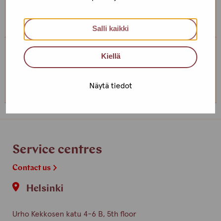
somewhere else, if you can’t come to the office!
Salli kaikki
Kiellä
Service centre Turku
+358 (0)44 4938989
Näytä tiedot
Service centres
Contact us
Helsinki
Urho Kekkosen katu 4-6 B, 5th floor