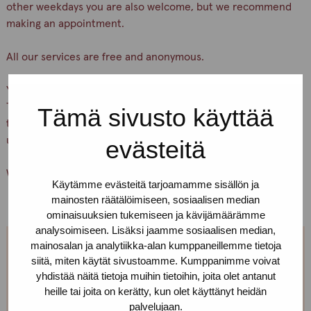
other weekdays you are also welcome, but we recommend
making an appointment.
All our services are free and anonymous.
You can find our office on Yliopistonkatu 24 A 18, 5th floor.
There is a buzzer downstairs. Press the button “Pro-
Tämä sivusto käyttää
tukipiste” and wait, we’ll let you in. If you can’t find us, call
us!
evästeitä
Welcome!
Käytämme evästeitä tarjoamamme sisällön ja
mainosten räätälöimiseen, sosiaalisen median
ominaisuuksien tukemiseen ja kävijämäärämme
analysoimiseen. Lisäksi jaamme sosiaalisen median,
mainosalan ja analytiikka-alan kumppaneillemme tietoja
Can't come on Tuesdays?
siitä, miten käytät sivustoamme. Kumppanimme voivat
yhdistää näitä tietoja muihin tietoihin, joita olet antanut
heille tai joita on kerätty, kun olet käyttänyt heidän
We are open every weekday. You can make
palvelujaan.
appointment, just call or text us! We can also meet