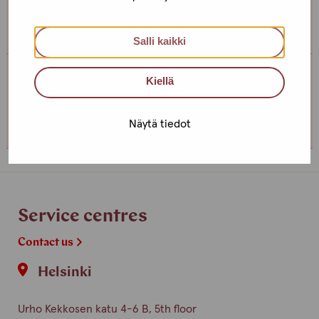
somewhere else, if you can’t come to the office!
Salli kaikki
Kiellä
Service centre Turku
+358 (0)44 4938989
Näytä tiedot
Service centres
Contact us
Helsinki
Urho Kekkosen katu 4-6 B, 5th floor