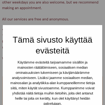
other weekdays you are also welcome, but we recommend
making an appointment.
All our services are free and anonymous.
You can find our office on Yliopistonkatu 24 A 18, 5th floor.
There is a buzzer downstairs. Press the button “Pro-
Tämä sivusto käyttää
tukipiste” and wait, we’ll let you in. If you can’t find us, call
us!
evästeitä
Welcome!
Käytämme evästeitä tarjoamamme sisällön ja
mainosten räätälöimiseen, sosiaalisen median
ominaisuuksien tukemiseen ja kävijämäärämme
analysoimiseen. Lisäksi jaamme sosiaalisen median,
mainosalan ja analytiikka-alan kumppaneillemme tietoja
Can't come on Tuesdays?
siitä, miten käytät sivustoamme. Kumppanimme voivat
yhdistää näitä tietoja muihin tietoihin, joita olet antanut
heille tai joita on kerätty, kun olet käyttänyt heidän
We are open every weekday. You can make
palvelujaan.
appointment, just call or text us! We can also meet