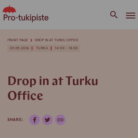
Skip
to
content
FRONT PAGE
DROP IN AT TURKU OFFICE
05.05.2026
TURKU
14:00 - 18:00
Drop in at Turku
Office
SHARE: