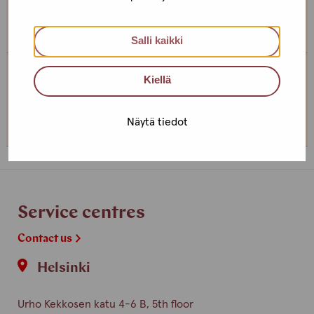
somewhere else, if you can’t come to the office!
Salli kaikki
Kiellä
Service centre Turku
+358 (0)44 4938989
Näytä tiedot
Service centres
Contact us
Helsinki
Urho Kekkosen katu 4-6 B, 5th floor