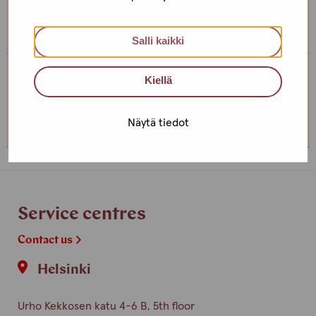
somewhere else, if you can’t come to the office!
Salli kaikki
Kiellä
Service centre Turku
+358 (0)44 4938989
Näytä tiedot
Service centres
Contact us
Helsinki
Urho Kekkosen katu 4-6 B, 5th floor