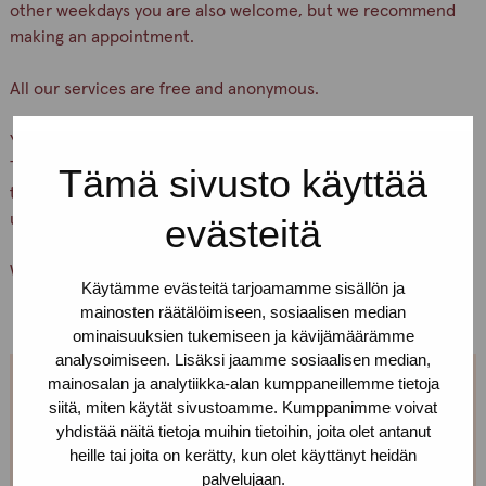
other weekdays you are also welcome, but we recommend
making an appointment.
All our services are free and anonymous.
You can find our office on Yliopistonkatu 24 A 18, 5th floor.
There is a buzzer downstairs. Press the button “Pro-
Tämä sivusto käyttää
tukipiste” and wait, we’ll let you in. If you can’t find us, call
us!
evästeitä
Welcome!
Käytämme evästeitä tarjoamamme sisällön ja
mainosten räätälöimiseen, sosiaalisen median
ominaisuuksien tukemiseen ja kävijämäärämme
analysoimiseen. Lisäksi jaamme sosiaalisen median,
mainosalan ja analytiikka-alan kumppaneillemme tietoja
Can't come on Tuesdays?
siitä, miten käytät sivustoamme. Kumppanimme voivat
yhdistää näitä tietoja muihin tietoihin, joita olet antanut
heille tai joita on kerätty, kun olet käyttänyt heidän
We are open every weekday. You can make
palvelujaan.
appointment, just call or text us! We can also meet