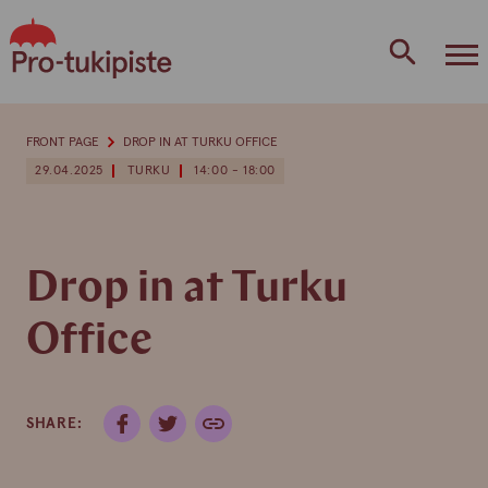
Skip
to
content
FRONT PAGE
DROP IN AT TURKU OFFICE
29.04.2025
TURKU
14:00 - 18:00
Drop in at Turku
Office
SHARE: