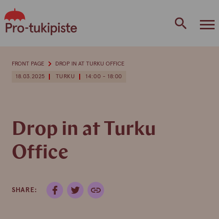
Skip
to
content
FRONT PAGE
DROP IN AT TURKU OFFICE
18.03.2025
TURKU
14:00 - 18:00
Drop in at Turku
Office
SHARE: