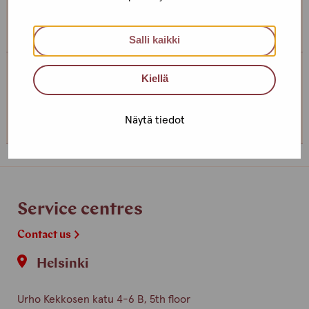
somewhere else, if you can’t come to the office!
Salli kaikki
Kiellä
Service centre Turku
+358 (0)44 4938989
Näytä tiedot
Service centres
Contact us
Helsinki
Urho Kekkosen katu 4-6 B, 5th floor