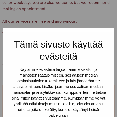
other weekdays you are also welcome, but we recommend
making an appointment.
All our services are free and anonymous.
You can find our office on Yliopistonkatu 24 A 18, 5th floor.
There is a buzzer downstairs. Press the button “Pro-
Tämä sivusto käyttää
tukipiste” and wait, we’ll let you in. If you can’t find us, call
us!
evästeitä
Welcome!
Käytämme evästeitä tarjoamamme sisällön ja
mainosten räätälöimiseen, sosiaalisen median
ominaisuuksien tukemiseen ja kävijämäärämme
analysoimiseen. Lisäksi jaamme sosiaalisen median,
mainosalan ja analytiikka-alan kumppaneillemme tietoja
Can't come on Tuesdays?
siitä, miten käytät sivustoamme. Kumppanimme voivat
yhdistää näitä tietoja muihin tietoihin, joita olet antanut
heille tai joita on kerätty, kun olet käyttänyt heidän
We are open every weekday. You can make
palvelujaan.
appointment, just call or text us! We can also meet