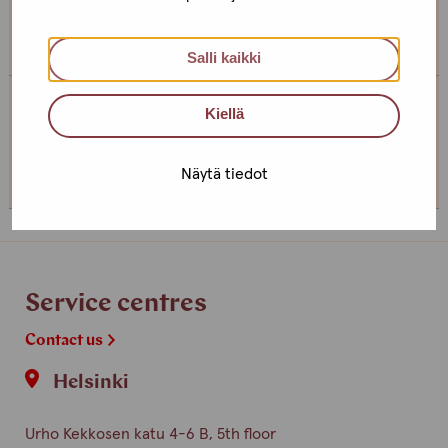
somewhere else, if you can’t come to the office!
Salli kaikki
Kiellä
Service centre Turku
+358 (0)44 4938989
Näytä tiedot
Service centres
Contact us
Helsinki
Urho Kekkosen katu 4-6 B, 5th floor