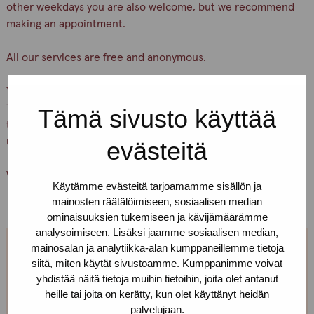
other weekdays you are also welcome, but we recommend
making an appointment.
All our services are free and anonymous.
You can find our office on Yliopistonkatu 24 A 18, 5th floor.
There is a buzzer downstairs. Press the button “Pro-
Tämä sivusto käyttää
tukipiste” and wait, we’ll let you in. If you can’t find us, call
us!
evästeitä
Welcome!
Käytämme evästeitä tarjoamamme sisällön ja
mainosten räätälöimiseen, sosiaalisen median
ominaisuuksien tukemiseen ja kävijämäärämme
analysoimiseen. Lisäksi jaamme sosiaalisen median,
mainosalan ja analytiikka-alan kumppaneillemme tietoja
Can't come on Tuesdays?
siitä, miten käytät sivustoamme. Kumppanimme voivat
yhdistää näitä tietoja muihin tietoihin, joita olet antanut
heille tai joita on kerätty, kun olet käyttänyt heidän
We are open every weekday. You can make
palvelujaan.
appointment, just call or text us! We can also meet