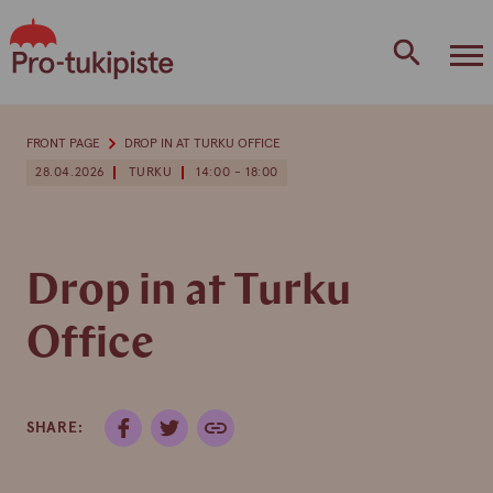
Skip
to
content
FRONT PAGE
DROP IN AT TURKU OFFICE
28.04.2026
TURKU
14:00 - 18:00
Drop in at Turku
Office
SHARE: