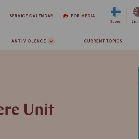
SERVICE CALENDAR
FOR MEDIA
Select
Suomi
Sel
Eng
Finnish
Eng
as
as
ANTI VIOLENCE
CURRENT TOPICS
the
the
site
site
language
lan
ere Unit