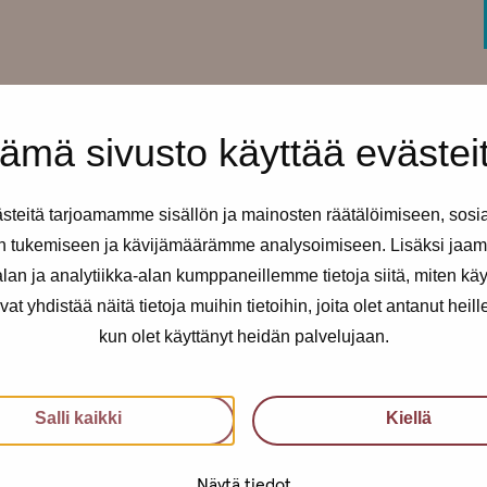
ämä sivusto käyttää evästei
teitä tarjoamamme sisällön ja mainosten räätälöimiseen, sosi
u can stop by to chat with
n tukemiseen ja kävijämäärämme analysoimiseen. Lisäksi jaam
freshments and snacks.
an ja analytiikka-alan kumppaneillemme tietoja siitä, miten kä
yhdistää näitä tietoja muihin tietoihin, joita olet antanut heille t
g issues with our nurse.
kun olet käyttänyt heidän palvelujaan.
ere is a buzzer at the ground
Salli kaikki
Kiellä
Näytä tiedot