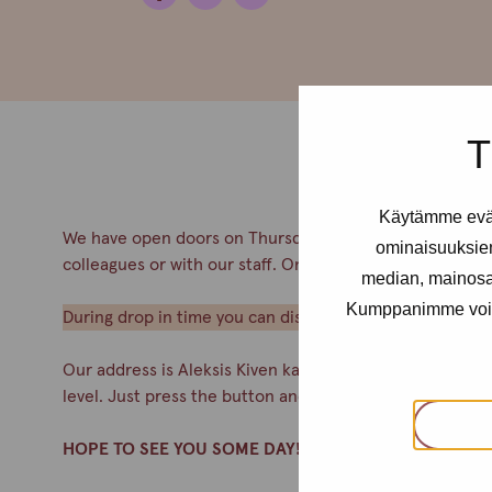
T
Käytämme eväs
We have open doors on Thursdays from 3 pm to 7 pm. Yo
ominaisuuksie
colleagues or with our staff. On Thursdays we offer re
median, mainosal
Kumppanimme voivat 
During drop in time you can discuss health and wellbein
Our address is Aleksis Kiven katu 10 E 55A, 3rd floor. Th
level. Just press the button and we’ll let you in.
HOPE TO SEE YOU SOME DAY!