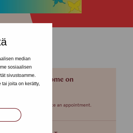
tä
aalisen median
me sosiaalisen
ytät sivustoamme.
You can't come on
ai joita on kerätty,
Thursdays?
Contact us to make an appointment.