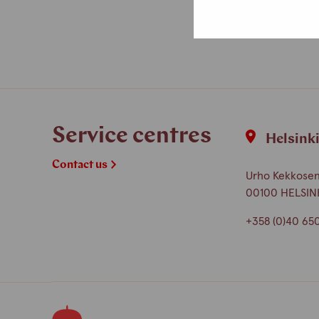
Service centres
Helsink
Contact us
Urho Kekkosen 
00100 HELSIN
+358 (0)40 65