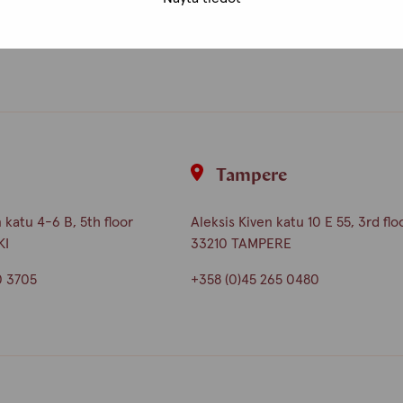
i
Tampere
katu 4-6 B, 5th floor
Aleksis Kiven katu 10 E 55, 3rd flo
KI
33210 TAMPERE
0 3705
+358 (0)45 265 0480