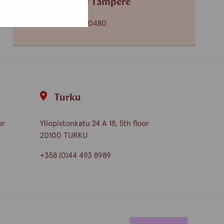
Service centre Tampere
+358 (0)45 265 0480
Turku
or
Yliopistonkatu 24 A 18, 5th floor
20100 TURKU
+358 (0)44 493 8989