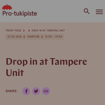
Skip
to
content
FRONT PAGE
DROP IN AT TAMPERE UNIT
22.02.2024
TAMPERE
15:00 - 19:00
Drop in at Tampere
Unit
SHARE: