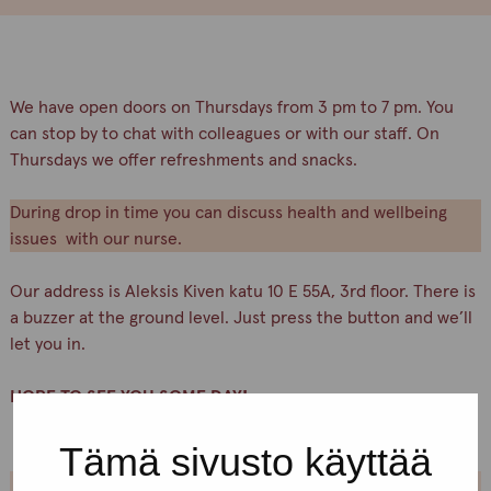
We have open doors on Thursdays from 3 pm to 7 pm. You
can stop by to chat with colleagues or with our staff. On
Thursdays we offer refreshments and snacks.
During drop in time you can discuss health and wellbeing
issues with our nurse.
Our address is Aleksis Kiven katu 10 E 55A, 3rd floor. There is
a buzzer at the ground level. Just press the button and we’ll
let you in.
HOPE TO SEE YOU SOME DAY!
Tämä sivusto käyttää