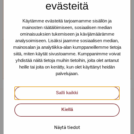
evästeitä
You can't come on Thursdays?
Käytämme evästeitä tarjoamamme sisällön ja
Contact us to make an appointment.
mainosten räätälöimiseen, sosiaalisen median
ominaisuuksien tukemiseen ja kävijämäärämme
analysoimiseen. Lisäksi jaamme sosiaalisen median,
mainosalan ja analytiikka-alan kumppaneillemme tietoja
Service centre Tampere
siitä, miten käytät sivustoamme. Kumppanimme voivat
yhdistää näitä tietoja muihin tietoihin, joita olet antanut
+358 (0)45 265 0480
heille tai joita on kerätty, kun olet käyttänyt heidän
palvelujaan.
Salli kaikki
Service centres
Kiellä
Contact us
Näytä tiedot
Helsinki