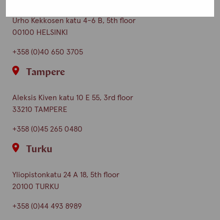
Urho Kekkosen katu 4-6 B, 5th floor
00100 HELSINKI
+358 (0)40 650 3705
Tampere
Aleksis Kiven katu 10 E 55, 3rd floor
33210 TAMPERE
+358 (0)45 265 0480
Turku
Yliopistonkatu 24 A 18, 5th floor
20100 TURKU
+358 (0)44 493 8989