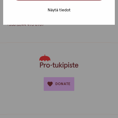
Yliopistonkatu 24 A 18, 5th floor
Näytä tiedot
20100 TURKU
+358 (0)44 493 8989
DONATE