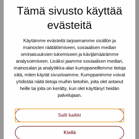
Tämä sivusto käyttää
Service centres
evästeitä
Contact us
Helsinki
Käytämme evästeitä tarjoamamme sisällön ja
mainosten räätälöimiseen, sosiaalisen median
Urho Kekkosen katu 4-6 B, 5th floor
ominaisuuksien tukemiseen ja kävijämäärämme
00100 HELSINKI
analysoimiseen. Lisäksi jaamme sosiaalisen median,
mainosalan ja analytiikka-alan kumppaneillemme tietoja
+358 (0)40 650 3705
siitä, miten käytät sivustoamme. Kumppanimme voivat
yhdistää näitä tietoja muihin tietoihin, joita olet antanut
Tampere
heille tai joita on kerätty, kun olet käyttänyt heidän
palvelujaan.
Aleksis Kiven katu 10 E 55, 3rd floor
33210 TAMPERE
Salli kaikki
+358 (0)45 265 0480
Turku
Kiellä