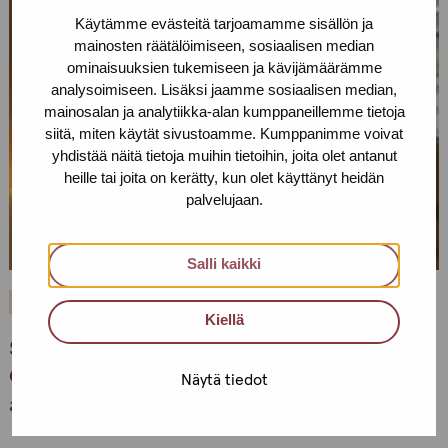
Käytämme evästeitä tarjoamamme sisällön ja
mainosten räätälöimiseen, sosiaalisen median
ominaisuuksien tukemiseen ja kävijämäärämme
analysoimiseen. Lisäksi jaamme sosiaalisen median,
mainosalan ja analytiikka-alan kumppaneillemme tietoja
siitä, miten käytät sivustoamme. Kumppanimme voivat
yhdistää näitä tietoja muihin tietoihin, joita olet antanut
heille tai joita on kerätty, kun olet käyttänyt heidän
palvelujaan.
Salli kaikki
22.12.2021
UNCATEGORIZED
Kiellä
Services at the turn of the year: both
Christmas and worsening pandemic situation
Näytä tiedot
are affecting our services