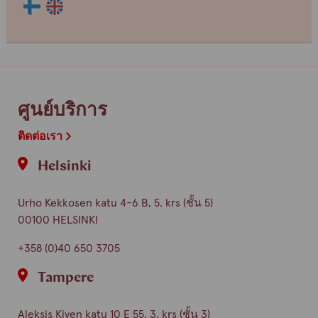
Henkilön
Henkilön
osaama
osaama
kieli
kieli
finnish
english
ศูนย์บริการ
ติดต่อเรา
Helsinki
Urho Kekkosen katu 4-6 B, 5. krs (ชั้น 5)
00100 HELSINKI
+358 (0)40 650 3705
Tampere
Aleksis Kiven katu 10 E 55, 3. krs (ชั้น 3)