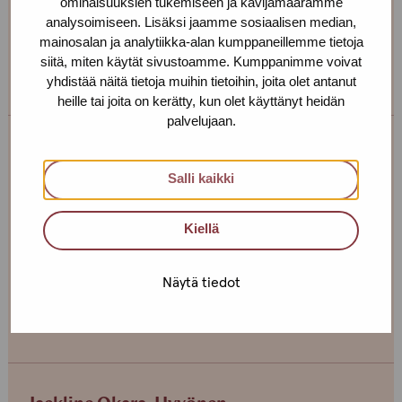
สุขภาพ
ominaisuuksien tukemiseen ja kävijämäärämme
analysoimiseen. Lisäksi jaamme sosiaalisen median,
mainosalan ja analytiikka-alan kumppaneillemme tietoja
โทรหาเรา สอบถามเพิ่มเติม และจองการนัดหมายเพื่อ
siitä, miten käytät sivustoamme. Kumppanimme voivat
ใช้บริการด้านสุขภาพ!
yhdistää näitä tietoja muihin tietoihin, joita olet antanut
heille tai joita on kerätty, kun olet käyttänyt heidän
palvelujaan.
Maire Henno
Salli kaikki
Toimipiste: Helsinki
พยาบาล
Kiellä
+358 40 709 0579
maire.henno(at)protukipiste.fi
Näytä tiedot
Henkilön
Henkilön
Henkilön
Henkilön
osaama
osaama
osaama
osaama
kieli
kieli
kieli
kieli
finnish
english
estonia
russian