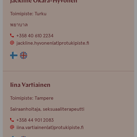
Jackline Okara-Hyvönen
Toimipiste: Turku
พยาบาล
+358 40 610 2234
jackline.hyvonen(at)protukipiste.fi
Henkilön
Henkilön
osaama
osaama
kieli
kieli
finnish
english
Iina Vartiainen
Toimipiste: Tampere
Sairaanhoitaja, seksuaaliterapeutti
+358 44 901 2083
iina.vartiainen(at)protukipiste.fi