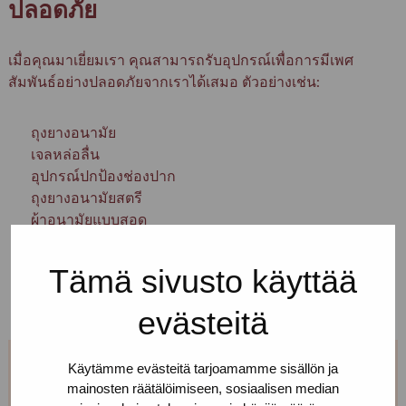
ปลอดภัย
เมื่อคุณมาเยี่ยมเรา คุณสามารถรับอุปกรณ์เพื่อการมีเพศ
สัมพันธ์อย่างปลอดภัยจากเราได้เสมอ ตัวอย่างเช่น:
ถุงยางอนามัย
เจลหล่อลื่น
อุปกรณ์ปกป้องช่องปาก
ถุงยางอนามัยสตรี
ผ้าอนามัยแบบสอด
เข็มฉีดยาใหม่ กระบอกฉีดยา และเครื่องมืออื่น ๆ เพื่อ
การฉีดที่ปลอดภัยยิ่งขึ้น
Tämä sivusto käyttää
evästeitä
Käytämme evästeitä tarjoamamme sisällön ja
จองการนัดหมายเพื่อรับบริการด้าน
mainosten räätälöimiseen, sosiaalisen median