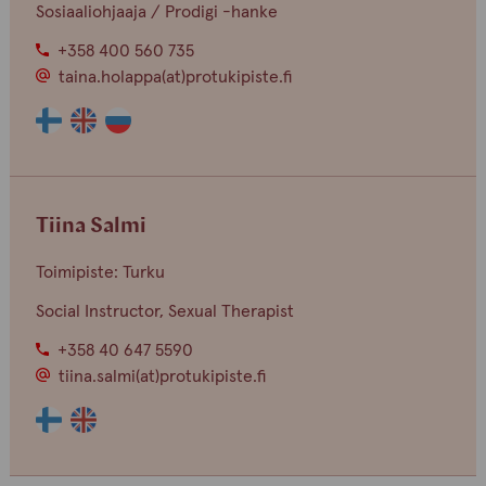
Sosiaaliohjaaja / Prodigi -hanke
+358 400 560 735
taina.holappa(at)protukipiste.fi
Henkilön
Henkilön
Henkilön
osaama
osaama
osaama
kieli
kieli
kieli
finnish
english
russian
Tiina Salmi
Toimipiste: Turku
Social Instructor, Sexual Therapist
+358 40 647 5590
tiina.salmi(at)protukipiste.fi
Henkilön
Henkilön
osaama
osaama
kieli
kieli