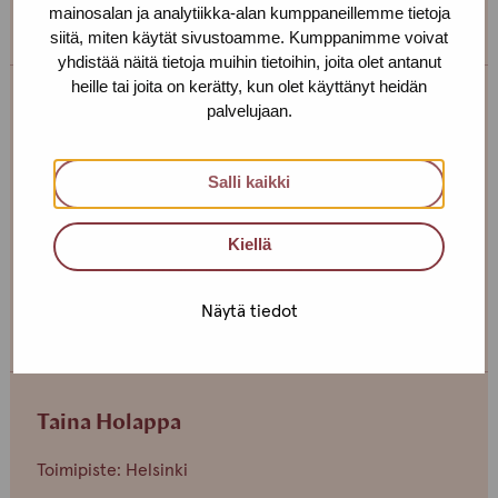
ข้อความหาเรา!
mainosalan ja analytiikka-alan kumppaneillemme tietoja
siitä, miten käytät sivustoamme. Kumppanimme voivat
yhdistää näitä tietoja muihin tietoihin, joita olet antanut
heille tai joita on kerätty, kun olet käyttänyt heidän
palvelujaan.
Anna Salvatierra
Toimipiste: Helsinki
Salli kaikki
Sosiaaliohjaaja
+358 40 663 6386
Kiellä
anna.salvatierra(at)protukipiste.fi
Näytä tiedot
Henkilön
Henkilön
Henkilön
osaama
osaama
osaama
kieli
kieli
kieli
finnish
english
spain
Taina Holappa
Toimipiste: Helsinki