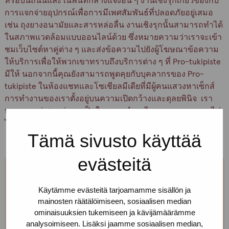
หรือบนถนนและในพื้นที่กลางแจ้งอื่น ๆ งานเชิงรุกเกี่ยวข้องกับ
การแจกจ่ายอุปกรณ์เพื่อการมีเพศสัมพันธ์ที่ปลอดภัยอยู่เสมอ
เช่น ถุงยางอนามัยและสารหล่อลื่น งานเชิงรุกนั้นสามารถทำได้
ในสภาพแวดล้อมแบบออนไลน์ด้วย ซึ่งหมายความว่าเราจะเข้า
ชมเว็บไซต์หาคู่ต่าง ๆ และส่งข้อความไปยังผู้โฆษณาข้อความ
ให้บริการเพื่อให้พวกเขาทราบถึงบริการต่าง ๆ ที่ Pro-tukipiste
มีให้ นอกจากนี้คุณยังสามารถพูดคุยกับบุคลากรของ Pro-
tukipiste ในห้องแชทและโซเชียลมีเดียที่มีผู้คนแสวงหาเซ็กส์
การทำงานของเราตั้งอยู่บนความเปิดกว้างและดุลยพินิจ เรา
บอกคุณอยู่เสมอว่าเราเป็นใครและทำอะไร และงานของเราไม่
ไปรบกวนผู้ใด
Tämä sivusto käyttää
evästeitä
ติดต่อเรา!
Käytämme evästeitä tarjoamamme sisällön ja
mainosten räätälöimiseen, sosiaalisen median
คุณต้องการทราบข้อมูลเพิ่มเติม พูดคุย หรือต้องการให้
ominaisuuksien tukemiseen ja kävijämäärämme
เราไปพบคุณในที่ทำงานของคุณหรือไม่? โทรหรือส่ง
analysoimiseen. Lisäksi jaamme sosiaalisen median,