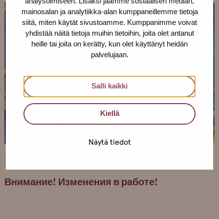
analysoimiseen. Lisäksi jaamme sosiaalisen median,
mainosalan ja analytiikka-alan kumppaneillemme tietoja
siitä, miten käytät sivustoamme. Kumppanimme voivat
yhdistää näitä tietoja muihin tietoihin, joita olet antanut
heille tai joita on kerätty, kun olet käyttänyt heidän
palvelujaan.
Salli kaikki
Kiellä
Näytä tiedot
14.8.2020
UNCATEGORIZED
Внимание! Изменения в работе!