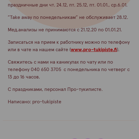
праздничные дни
чт.
24.12, пт. 25.12, пт. 01.01., ср.6.01.
”
Take
away
по понедельникам” не обслуживает
28.12
.
Мед.анализы
не принимаются
с 21.12.20 по
0
1.
0
1.21
.
Записаться на прием к работнику можно по телефону
или в чате на нашем сайте (
www.pro-tukipiste.fi
).
Свяжитесь с нами
на каникулах
по чату или по
телефону
040 650 3705
с понедельника по четверг
с
13 до 16 часов
.
С праздниками, персонал Про-
тукиписте
.
Написано:
pro-tukipiste