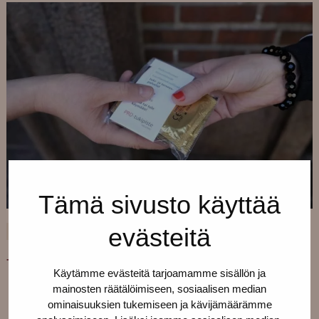
Tämä sivusto käyttää
evästeitä
11.11.2020
UNCATEGORIZED
Take away и другие услуги Про-тукиписте
Käytämme evästeitä tarjoamamme sisällön ja
mainosten räätälöimiseen, sosiaalisen median
ominaisuuksien tukemiseen ja kävijämäärämme