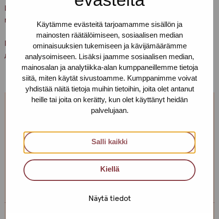
Информацию о групповой деятельности в онлайн-среде
можно найти
здесь
.(Онлайн услуги)
Käytämme evästeitä tarjoamamme sisällön ja
mainosten räätälöimiseen, sosiaalisen median
Примечание! Пока групповые онлайн-деятельности
ominaisuuksien tukemiseen ja kävijämäärämme
доступны только на финском языке.
analysoimiseen. Lisäksi jaamme sosiaalisen median,
mainosalan ja analytiikka-alan kumppaneillemme tietoja
siitä, miten käytät sivustoamme. Kumppanimme voivat
yhdistää näitä tietoja muihin tietoihin, joita olet antanut
heille tai joita on kerätty, kun olet käyttänyt heidän
palvelujaan.
Добро пожаловать присоединиться к
нашей деятельности!
Salli kaikki
Если вы хотите узнать больше или у вас есть идея,
которую вы хотели бы реализовать вместе с нами,
Kiellä
свяжитесь с нами!
Näytä tiedot