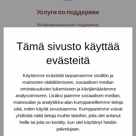
Услуги по поддержке
Конфиденциальная поддержка,
поддерживающий разговор и
рекомендации по услугам для занятых
Tämä sivusto käyttää
в сексуально-эротической сфере.
evästeitä
Käytämme evästeitä tarjoamamme sisällön ja
mainosten räätälöimiseen, sosiaalisen median
ominaisuuksien tukemiseen ja kävijämäärämme
analysoimiseen. Lisäksi jaamme sosiaalisen median,
Медицинские услуги
mainosalan ja analytiikka-alan kumppaneillemme tietoja
siitä, miten käytät sivustoamme. Kumppanimme voivat
Конфиденциальные, бесплатные и
yhdistää näitä tietoja muihin tietoihin, joita olet antanut
анонимные медицинские услуги для
heille tai joita on kerätty, kun olet käyttänyt heidän
занятых в сексуально-эротической
palvelujaan.
сфере.