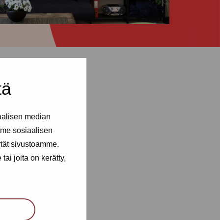
tä
aalisen median
me sosiaalisen
ytät sivustoamme.
ai joita on kerätty,