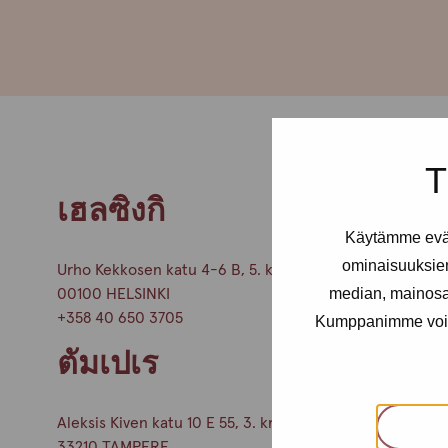
T
เฮลซิงกิ
Käytämme eväs
ominaisuuksie
Urho Kekkosen katu 4-6 B, 5. krs (ชั้น 5)
median, mainosal
00100 HELSINKI
+358 40 650 3705
Kumppanimme voivat 
ตัมเปเร
Aleksis Kiven katu 10 E 55, 3. krs (ชั้น 3)
33210 TAMPERE