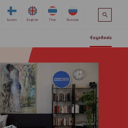
Valitse
Suomi
Valitse
English
Valitse
Thai
Valitse
Russian
sivuston
sivuston
sivuston
sivuston
kieleksi
kieleksi
kieleksi
kieleksi
ข้อมูลติดต่อ
suomi
englanti
thai
venäjä