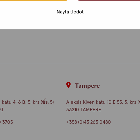
Näytä tiedot
i
Tampere
atu 4-6 B, 5. krs (ชั้น 5)
Aleksis Kiven katu 10 E 55, 3. krs (ช
KI
33210 TAMPERE
0 3705
+358 (0)45 265 0480